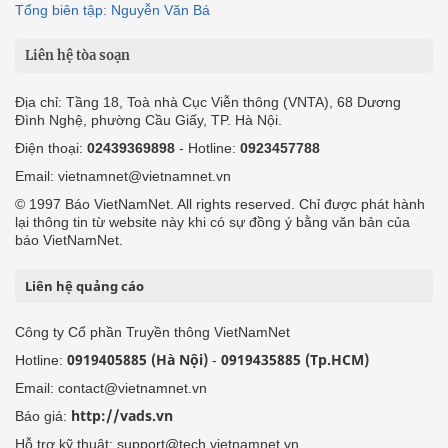
Tổng biên tập: Nguyễn Văn Bá
Liên hệ tòa soạn
Địa chỉ: Tầng 18, Toà nhà Cục Viễn thông (VNTA), 68 Dương
Đình Nghệ, phường Cầu Giấy, TP. Hà Nội.
Điện thoại:
02439369898
- Hotline:
0923457788
Email: vietnamnet@vietnamnet.vn
© 1997 Báo VietNamNet. All rights reserved. Chỉ được phát hành
lại thông tin từ website này khi có sự đồng ý bằng văn bản của
báo VietNamNet.
Liên hệ quảng cáo
Công ty Cổ phần Truyền thông VietNamNet
0919405885 (Hà Nội)
0919435885 (Tp.HCM)
Hotline:
-
Email: contact@vietnamnet.vn
http://vads.vn
Báo giá:
Hỗ trợ kỹ thuật: support@tech.vietnamnet.vn