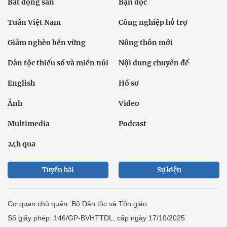
Bất động sản
Bạn đọc
Tuần Việt Nam
Công nghiệp hỗ trợ
Giảm nghèo bền vững
Nông thôn mới
Dân tộc thiểu số và miền núi
Nội dung chuyên đề
English
Hồ sơ
Ảnh
Video
Multimedia
Podcast
24h qua
Tuyến bài
Sự kiện
Cơ quan chủ quản: Bộ Dân tộc và Tôn giáo
Số giấy phép: 146/GP-BVHTTDL, cấp ngày 17/10/2025