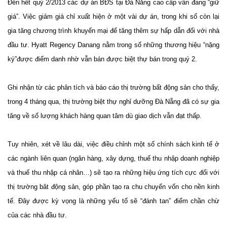
Đến hết quý 2/2013 các dự án BĐS tại Đà Nẵng cao cấp vẫn đang “giữ
giá”. Việc giảm giá chỉ xuất hiện ở một vài dự án, trong khi số còn lại
gia tăng chương trình khuyến mại để tăng thêm sự hấp dẫn đối với nhà
đầu tư. Hyatt Regency Danang nằm trong số những thương hiệu “nặng
ký”được điểm danh nhờ vẫn bán được biệt thự bán trong quý 2.
Ghi nhận từ các phân tích và báo cáo thị trường bất động sản cho thấy,
trong 4 tháng qua, thị trường biệt thự nghỉ dưỡng Đà Nẵng đã có sự gia
tăng về số lượng khách hàng quan tâm dù giao dịch vẫn đạt thấp.
Tuy nhiên, xét về lâu dài, việc điều chỉnh một số chính sách kinh tế ở
các ngành liên quan (ngân hàng, xây dựng, thuế thu nhập doanh nghiệp
và thuế thu nhập cá nhân…) sẽ tạo ra những hiệu ứng tích cực đối với
thị trường bât động sản, góp phần tạo ra chu chuyển vốn cho nền kinh
tế. Đây được kỳ vọng là những yếu tố sẽ “đánh tan” điểm chần chừ
của các nhà đầu tư.