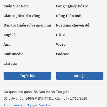
Tuần Việt Nam
Công nghiệp hỗ trợ
Giảm nghèo bền vững
Nông thôn mới
Dân tộc thiểu số và miền núi
Nội dung chuyên đề
English
Hồ sơ
Ảnh
Video
Multimedia
Podcast
24h qua
Tuyến bài
Sự kiện
Cơ quan chủ quản: Bộ Dân tộc và Tôn giáo
Số giấy phép: 146/GP-BVHTTDL, cấp ngày 17/10/2025
Tổng biên tập: Nguyễn Văn Bá