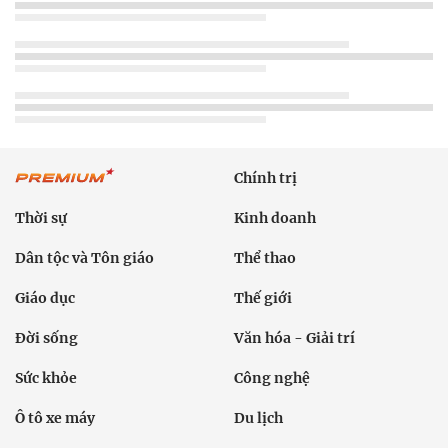
Chính trị
Thời sự
Kinh doanh
Dân tộc và Tôn giáo
Thể thao
Giáo dục
Thế giới
Đời sống
Văn hóa - Giải trí
Sức khỏe
Công nghệ
Ô tô xe máy
Du lịch