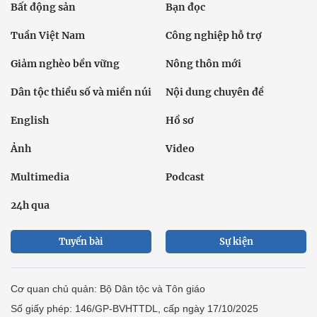
Bất động sản
Bạn đọc
Tuần Việt Nam
Công nghiệp hỗ trợ
Giảm nghèo bền vững
Nông thôn mới
Dân tộc thiểu số và miền núi
Nội dung chuyên đề
English
Hồ sơ
Ảnh
Video
Multimedia
Podcast
24h qua
Tuyến bài
Sự kiện
Cơ quan chủ quản: Bộ Dân tộc và Tôn giáo
Số giấy phép: 146/GP-BVHTTDL, cấp ngày 17/10/2025