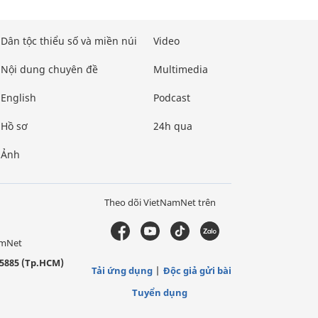
Dân tộc thiểu số và miền núi
Video
Nội dung chuyên đề
Multimedia
English
Podcast
Hồ sơ
24h qua
Ảnh
Theo dõi VietNamNet trên
amNet
5885 (Tp.HCM)
Tải ứng dụng
Độc giả gửi bài
Tuyển dụng