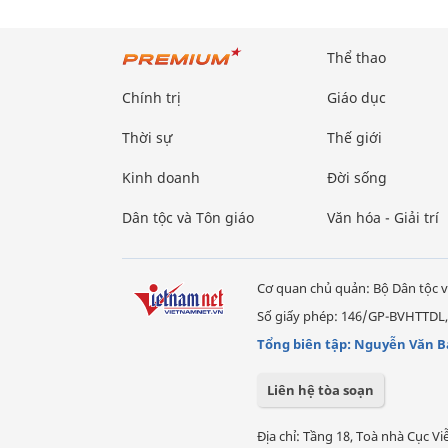
Thể thao
Chính trị
Giáo dục
Thời sự
Thế giới
Kinh doanh
Đời sống
Dân tộc và Tôn giáo
Văn hóa - Giải trí
Cơ quan chủ quản: Bộ Dân tộc v
Số giấy phép: 146/GP-BVHTTDL,
Tổng biên tập: Nguyễn Văn B
Liên hệ tòa soạn
Địa chỉ: Tầng 18, Toà nhà Cục 