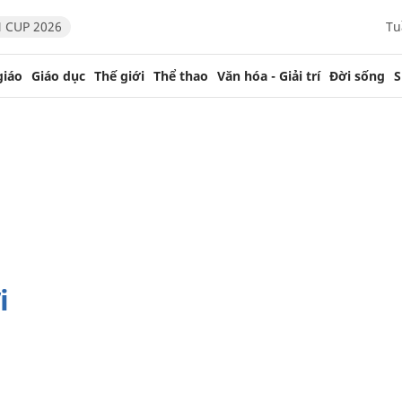
 CUP 2026
Tu
giáo
Giáo dục
Thế giới
Thể thao
Văn hóa - Giải trí
Đời sống
S
i