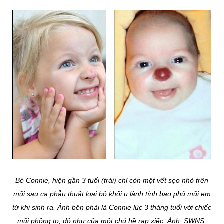
Bé Connie, hiện gần 3 tuổi (trái) chỉ còn một vết sẹo nhỏ trên
mũi sau ca phẫu thuật loại bỏ khối u lành tính bao phủ mũi em
từ khi sinh ra. Ảnh bên phải là Connie lúc 3 tháng tuổi với chiếc
mũi phồng to, đỏ như của một chú hề rạp xiếc. Ảnh: SWNS.