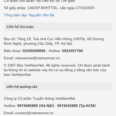
Cơ quan chủ quản: Bộ Dân tộc và Tôn giáo
Số giấy phép: 146/GP-BVHTTDL, cấp ngày 17/10/2025
Tổng biên tập: Nguyễn Văn Bá
Liên hệ tòa soạn
Địa chỉ: Tầng 18, Toà nhà Cục Viễn thông (VNTA), 68 Dương
Đình Nghệ, phường Cầu Giấy, TP. Hà Nội.
Điện thoại:
02439369898
- Hotline:
0923457788
Email: vietnamnet@vietnamnet.vn
© 1997 Báo VietNamNet. All rights reserved. Chỉ được phát hành
lại thông tin từ website này khi có sự đồng ý bằng văn bản của
báo VietNamNet.
Liên hệ quảng cáo
Công ty Cổ phần Truyền thông VietNamNet
0919405885 (Hà Nội)
0919435885 (Tp.HCM)
Hotline:
-
Email: contact@vietnamnet.vn