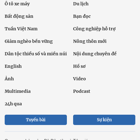
Ô tô xe máy
Du lịch
Bất động sản
Bạn đọc
Tuần Việt Nam
Công nghiệp hỗ trợ
Giảm nghèo bền vững
Nông thôn mới
Dân tộc thiểu số và miền núi
Nội dung chuyên đề
English
Hồ sơ
Ảnh
Video
Multimedia
Podcast
24h qua
Tuyến bài
Sự kiện