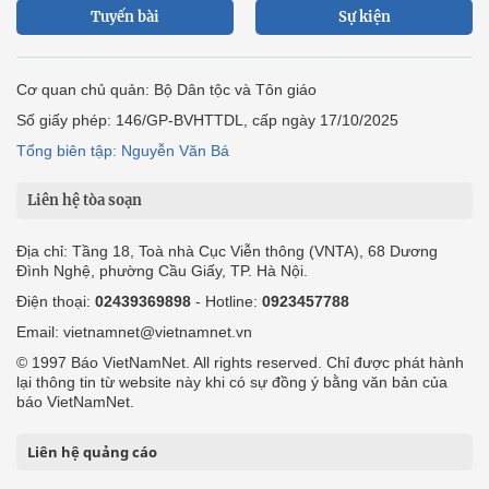
Tuyến bài
Sự kiện
Cơ quan chủ quản: Bộ Dân tộc và Tôn giáo
Số giấy phép: 146/GP-BVHTTDL, cấp ngày 17/10/2025
Tổng biên tập: Nguyễn Văn Bá
Liên hệ tòa soạn
Địa chỉ: Tầng 18, Toà nhà Cục Viễn thông (VNTA), 68 Dương
Đình Nghệ, phường Cầu Giấy, TP. Hà Nội.
Điện thoại:
02439369898
- Hotline:
0923457788
Email: vietnamnet@vietnamnet.vn
© 1997 Báo VietNamNet. All rights reserved. Chỉ được phát hành
lại thông tin từ website này khi có sự đồng ý bằng văn bản của
báo VietNamNet.
Liên hệ quảng cáo