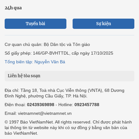
24h qua
Tuyến bài
Sự kiện
Cơ quan chủ quản: Bộ Dân tộc và Tôn giáo
Số giấy phép: 146/GP-BVHTTDL, cấp ngày 17/10/2025
Tổng biên tập: Nguyễn Văn Bá
Liên hệ tòa soạn
Địa chỉ: Tầng 18, Toà nhà Cục Viễn thông (VNTA), 68 Dương
Đình Nghệ, phường Cầu Giấy, TP. Hà Nội.
Điện thoại:
02439369898
- Hotline:
0923457788
Email: vietnamnet@vietnamnet.vn
© 1997 Báo VietNamNet. All rights reserved. Chỉ được phát hành
lại thông tin từ website này khi có sự đồng ý bằng văn bản của
báo VietNamNet.