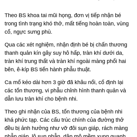
Theo BS khoa tai mũi họng, đơn vị tiếp nhận bé
trong tình trạng khó thở, mất tiếng hoàn toàn, vùng
cổ, ngực sưng phù.
Qua các xét nghiệm, nhận định bé bị chấn thương
thanh quản kín gây suy hô hấp, tràn khí dưới da,
tràn khí trung thất và tràn khí ngoài màng phổi hai
bên, ê-kíp BS tiến hành phẫu thuật.
Ca mổ kéo dài hơn 3 giờ đã khâu nối, cố định lại
các tổn thương, vi phẫu chỉnh hình thanh quản và
dẫn lưu tràn khí cho bệnh nhi.
Theo ghi nhận của BS, tổn thương của bệnh nhi
khá phức tạp. Các cấu trúc chính của đường thở
đều bị ảnh hưởng như vỡ đôi sụn giáp, rách màng
nhẫn giáp, lộ sụn nhẫn, dập mô mềm xung quanh