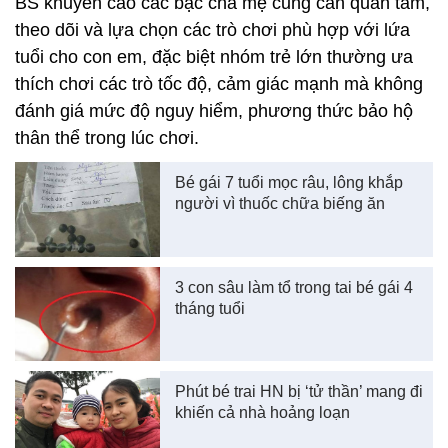
BS khuyến cáo các bậc cha mẹ cũng cần quan tâm,
theo dõi và lựa chọn các trò chơi phù hợp với lứa
tuổi cho con em, đặc biệt nhóm trẻ lớn thường ưa
thích chơi các trò tốc độ, cảm giác mạnh mà không
đánh giá mức độ nguy hiểm, phương thức bảo hộ
thân thể trong lúc chơi.
Bé gái 7 tuổi mọc râu, lông khắp
người vì thuốc chữa biếng ăn
3 con sâu làm tổ trong tai bé gái 4
tháng tuổi
Phút bé trai HN bị ‘tử thần’ mang đi
khiến cả nhà hoảng loạn