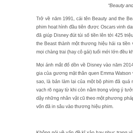
“Beauty and
Trở về năm 1991, cái tên Beauty and the Bea
phim hoạt hình đầu tiên được Oscars vinh d
đã giúp Disney đút túi số tiền lên tới 425 tri
the Beast thành một thương hiệu hái ra tiền
mọi chàng trai (hay cô gái) tuổi mới lớn đều k
Mọi ánh mắt đổ dồn về Disney vào năm 2014 
gia của gương mặt thân quen Emma Watson và k
sao, là bản làm lại của một bộ phim đã quá
vạch rõ ngay từ khi còn nằm trong vòng ý tưở
dậy những nhân vật cũ theo một phương pháp 
vốn đã in sâu vào thương hiệu phim.
Không nói về vấn đề kĩ xảo hay phục trang vì