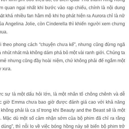
m quan ngại nhất khi bước vào rạp chiếu, chính là nội dung
ặt khá nhiều fan hâm mộ khi họ phát hiện ra Aurora chỉ là nữ
ủa Angelina Jolie, còn Cinderella thì khiến người xem chưng
hua.
 đi theo phong cách “chuyện chưa kể”, nhưng cũng đừng ngã
uá nhút nhát mà không dám phá bỏ một vài ranh giới. Chúng ta
ới mẻ nhưng cũng đầy hoài niệm, chứ không phải để ngắm một
y xưa.
ực sự là một dấu hỏi lớn, là một nhân tố chông chênh và dễ
ước giờ Emma chưa bao giờ được đánh giá cao với khả năng
không phải là ca sĩ trong khi Beauty and the Beast sẽ là một
u!). Mặc dù một số cảm nhận sớm của bộ phim đã chỉ ra rằng
ùng”, thì nỗi lo về việc bóng hồng này sẽ biến bộ phim trở