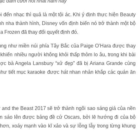
hạc đám cưới hot nhất năm nay
đến nhạc thì quả là một tội ác. Khi ý định thực hiện Beauty
 nha thành hình, Disney vốn định biến nó trở thành một bộ
 Frozen đã thay đổi quyết định đó.
trùng như miền núi phía Tây Bắc của Paige O’Hara được thay
hiến nhiều người không khỏi thấp thỏm lo âu, trong khi bài
ược bà Angela Lansbury “xử đẹp” đã bị Ariana Grande cùng
hư tiết mục karaoke được hát nhan nhản khắp các quán ăn
y and the Beast 2017 sẽ trở thành ngôi sao sáng giá của nền
ân sáo lên được bảng đề cử Oscars, bởi lẽ hướng đi của bộ
í hơn, xoáy mạnh vào kĩ xảo và sự lỗng lẫy trong từng khung