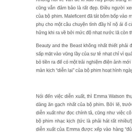
cũng vẫn đảm bảo là rất đẹp. Điều người xe
của bộ phim. Maleficent đã tát bôm bốp vào m
phụ cho một câu chuyện tình đầy hỉ nộ ái ố c
hửng khi ra về bởi mức độ nhạt nước lã còn t
Beauty and the Beast không nhất thiết phải
sấp mặt vào vũng lầy của sự tẻ nhạt chỉ vì q
bỏ tiền ra để có một trải nghiệm điện ảnh m
màn kịch “diễn lại” của bộ phim hoạt hình ngà
Nói đến việc diễn xuất, thì Emma Watson th
dàng ăn gạch nhất của bộ phim. Bởi lẽ, tr
diễn xuất như đọc chính tả, cũng như việc cô 
bộ phim nhạc kịch (tức là phải hát rất nhiề
diễn xuất của Emma được xếp vào hàng “đủ d