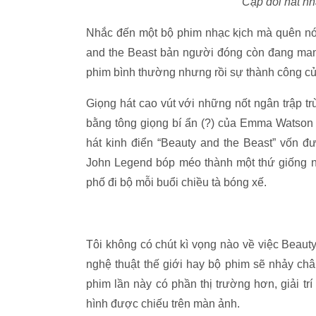
Cặp đôi hát n
Nhắc đến một bộ phim nhạc kịch mà quên nói 
and the Beast bản người đóng còn đang manh
phim bình thường nhưng rồi sự thành công của
Giọng hát cao vút với những nốt ngân trập 
bằng tông giọng bí ẩn (?) của Emma Watson k
hát kinh điển “Beauty and the Beast” vốn đ
John Legend bóp méo thành một thứ giống n
phố đi bộ mỗi buổi chiều tà bóng xế.
Tôi không có chút kì vọng nào về việc Beaut
nghệ thuật thế giới hay bộ phim sẽ nhảy ch
phim lần này có phần thị trường hơn, giải tr
hình được chiếu trên màn ảnh.