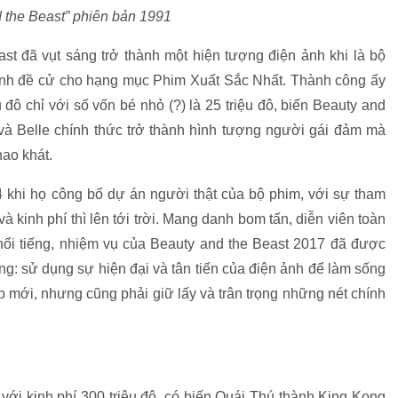
 the Beast” phiên bản 1991
st đã vụt sáng trở thành một hiện tượng điện ảnh khi là bộ
anh đề cử cho hạng mục Phim Xuất Sắc Nhất. Thành công ấy
ệu đô chỉ với số vốn bé nhỏ (?) là 25 triệu đô, biến Beauty and
 và Belle chính thức trở thành hình tượng người gái đảm mà
hao khát.
khi họ công bố dự án người thật của bộ phim, với sự tham
inh phí thì lên tới trời. Mang danh bom tấn, diễn viên toàn
 nổi tiếng, nhiệm vụ của Beauty and the Beast 2017 đã được
ng: sử dụng sự hiện đại và tân tiến của điện ảnh để làm sống
mới, nhưng cũng phải giữ lấy và trân trọng những nét chính
 với kinh phí 300 triệu đô, có biến Quái Thú thành King Kong