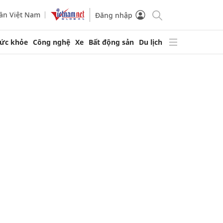
ần Việt Nam
Đăng nhập
ức khỏe
Công nghệ
Xe
Bất động sản
Du lịch