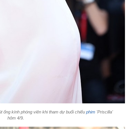
út ống kính phóng viên khi tham dự buổi chiếu
phim
'Priscilla'
hôm 4/9.