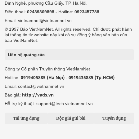
Đình Nghệ, phường Cầu Giấy, TP. Hà Nội.
Điện thoại:
02439369898
- Hotline:
0923457788
Email: vietnamnet@vietnamnet.vn
© 1997 Báo VietNamNet. All rights reserved. Chỉ được phát hành
lại thông tin từ website này khi có sự đồng ý bằng văn bản của
báo VietNamNet.
Liên hệ quảng cáo
Công ty Cổ phần Truyền thông VietNamNet
0919405885 (Hà Nội)
0919435885 (Tp.HCM)
Hotline:
-
Email: contact@vietnamnet.vn
http://vads.vn
Báo giá:
Hỗ trợ kỹ thuật: support@tech.vietnamnet.vn
Tải ứng dụng
Độc giả gửi bài
Tuyển dụng