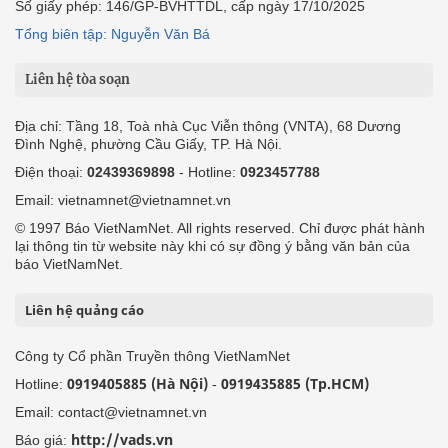
Số giấy phép: 146/GP-BVHTTDL, cấp ngày 17/10/2025
Tổng biên tập: Nguyễn Văn Bá
Liên hệ tòa soạn
Địa chỉ: Tầng 18, Toà nhà Cục Viễn thông (VNTA), 68 Dương
Đình Nghệ, phường Cầu Giấy, TP. Hà Nội.
Điện thoại:
02439369898
- Hotline:
0923457788
Email: vietnamnet@vietnamnet.vn
© 1997 Báo VietNamNet. All rights reserved. Chỉ được phát hành
lại thông tin từ website này khi có sự đồng ý bằng văn bản của
báo VietNamNet.
Liên hệ quảng cáo
Công ty Cổ phần Truyền thông VietNamNet
0919405885 (Hà Nội)
0919435885 (Tp.HCM)
Hotline:
-
Email: contact@vietnamnet.vn
http://vads.vn
Báo giá: