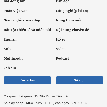
Bất động sản
Bạn đọc
Tuần Việt Nam
Công nghiệp hỗ trợ
Giảm nghèo bền vững
Nông thôn mới
Dân tộc thiểu số và miền núi
Nội dung chuyên đề
English
Hồ sơ
Ảnh
Video
Multimedia
Podcast
24h qua
Tuyến bài
Sự kiện
Cơ quan chủ quản: Bộ Dân tộc và Tôn giáo
Số giấy phép: 146/GP-BVHTTDL, cấp ngày 17/10/2025