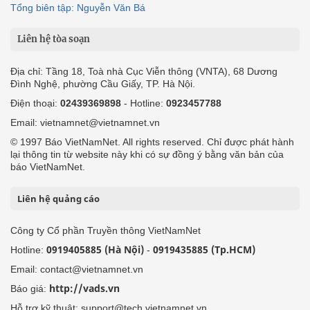
Tổng biên tập: Nguyễn Văn Bá
Liên hệ tòa soạn
Địa chỉ: Tầng 18, Toà nhà Cục Viễn thông (VNTA), 68 Dương
Đình Nghệ, phường Cầu Giấy, TP. Hà Nội.
Điện thoại:
02439369898
- Hotline:
0923457788
Email: vietnamnet@vietnamnet.vn
© 1997 Báo VietNamNet. All rights reserved. Chỉ được phát hành
lại thông tin từ website này khi có sự đồng ý bằng văn bản của
báo VietNamNet.
Liên hệ quảng cáo
Công ty Cổ phần Truyền thông VietNamNet
0919405885 (Hà Nội)
0919435885 (Tp.HCM)
Hotline:
-
Email: contact@vietnamnet.vn
http://vads.vn
Báo giá:
Hỗ trợ kỹ thuật: support@tech.vietnamnet.vn