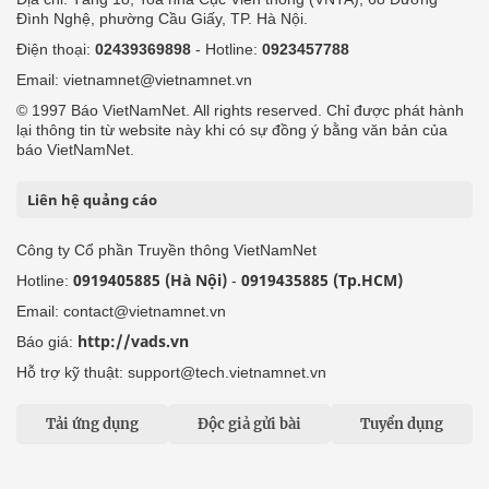
Đình Nghệ, phường Cầu Giấy, TP. Hà Nội.
Điện thoại:
02439369898
- Hotline:
0923457788
Email: vietnamnet@vietnamnet.vn
© 1997 Báo VietNamNet. All rights reserved. Chỉ được phát hành
lại thông tin từ website này khi có sự đồng ý bằng văn bản của
báo VietNamNet.
Liên hệ quảng cáo
Công ty Cổ phần Truyền thông VietNamNet
0919405885 (Hà Nội)
0919435885 (Tp.HCM)
Hotline:
-
Email: contact@vietnamnet.vn
http://vads.vn
Báo giá:
Hỗ trợ kỹ thuật: support@tech.vietnamnet.vn
Tải ứng dụng
Độc giả gửi bài
Tuyển dụng