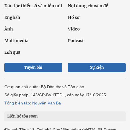
Dân tộc thiểu số và miền núi
Nội dung chuyên đề
English
Hồ sơ
Ảnh
Video
Multimedia
Podcast
24h qua
Tuyến bài
Sự kiện
Cơ quan chủ quản: Bộ Dân tộc và Tôn giáo
Số giấy phép: 146/GP-BVHTTDL, cấp ngày 17/10/2025
Tổng biên tập: Nguyễn Văn Bá
Liên hệ tòa soạn
Địa chỉ: Tầng 18, Toà nhà Cục Viễn thông (VNTA), 68 Dương