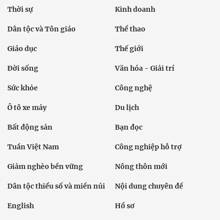
Thời sự
Kinh doanh
Dân tộc và Tôn giáo
Thể thao
Giáo dục
Thế giới
Đời sống
Văn hóa - Giải trí
Sức khỏe
Công nghệ
Ô tô xe máy
Du lịch
Bất động sản
Bạn đọc
Tuần Việt Nam
Công nghiệp hỗ trợ
Giảm nghèo bền vững
Nông thôn mới
Dân tộc thiểu số và miền núi
Nội dung chuyên đề
English
Hồ sơ