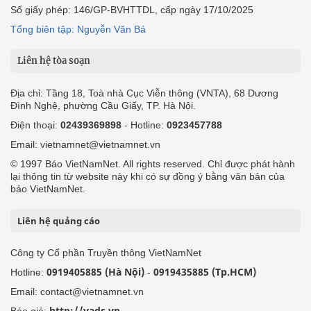
Số giấy phép: 146/GP-BVHTTDL, cấp ngày 17/10/2025
Tổng biên tập: Nguyễn Văn Bá
Liên hệ tòa soạn
Địa chỉ: Tầng 18, Toà nhà Cục Viễn thông (VNTA), 68 Dương
Đình Nghệ, phường Cầu Giấy, TP. Hà Nội.
Điện thoại:
02439369898
- Hotline:
0923457788
Email: vietnamnet@vietnamnet.vn
© 1997 Báo VietNamNet. All rights reserved. Chỉ được phát hành
lại thông tin từ website này khi có sự đồng ý bằng văn bản của
báo VietNamNet.
Liên hệ quảng cáo
Công ty Cổ phần Truyền thông VietNamNet
0919405885 (Hà Nội)
0919435885 (Tp.HCM)
Hotline:
-
Email: contact@vietnamnet.vn
http://vads.vn
Báo giá: