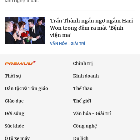
làm nghệ thuât.
Trấn Thành ngẩn ngơ ngắm Hari
Won trong đêm ra mắt 'Bệnh
viện ma'
VĂN HÓA - GIẢI TRÍ
Chính trị
Thời sự
Kinh doanh
Dân tộc và Tôn giáo
Thể thao
Giáo dục
Thế giới
Đời sống
Văn hóa - Giải trí
Sức khỏe
Công nghệ
Ô tô xe máy
Du lịch