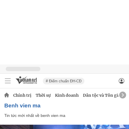
# Điểm chuẩn ĐH-CĐ
Chính trị
Thời sự
Kinh doanh
Dân tộc và Tôn giáo
benh vien ma
Tin tức mới nhất về
benh vien ma