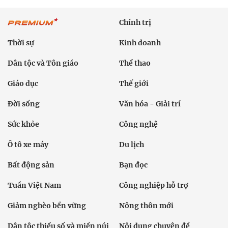
Chính trị
Thời sự
Kinh doanh
Dân tộc và Tôn giáo
Thể thao
Giáo dục
Thế giới
Đời sống
Văn hóa - Giải trí
Sức khỏe
Công nghệ
Ô tô xe máy
Du lịch
Bất động sản
Bạn đọc
Tuần Việt Nam
Công nghiệp hỗ trợ
Giảm nghèo bền vững
Nông thôn mới
Dân tộc thiểu số và miền núi
Nội dung chuyên đề