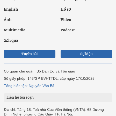
English
Hồ sơ
Ảnh
Video
Multimedia
Podcast
24h qua
Tuyến bài
Sự kiện
Cơ quan chủ quản: Bộ Dân tộc và Tôn giáo
Số giấy phép: 146/GP-BVHTTDL, cấp ngày 17/10/2025
Tổng biên tập: Nguyễn Văn Bá
Liên hệ tòa soạn
Địa chỉ: Tầng 18, Toà nhà Cục Viễn thông (VNTA), 68 Dương
Đình Nghệ, phường Cầu Giấy, TP. Hà Nội.