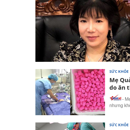
SỨC KHỎE
Mẹ Quả
do ăn 
- M
nhưng khô
SỨC KHỎE