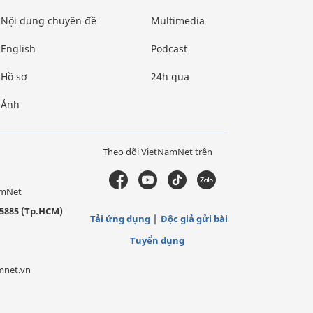
Nội dung chuyên đề
Multimedia
English
Podcast
Hồ sơ
24h qua
Ảnh
Theo dõi VietNamNet trên
amNet
5885 (Tp.HCM)
Tải ứng dụng
Độc giả gửi bài
Tuyển dụng
mnet.vn