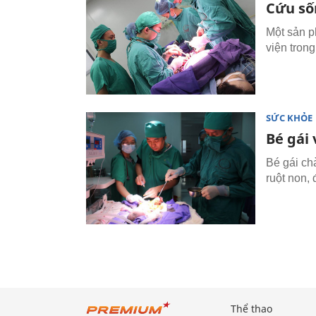
Cứu số
Một sản p
viện trong
SỨC KHỎE
Bé gái 
Bé gái ch
ruột non, 
Thể thao