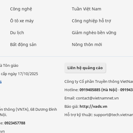
Công nghệ
Tuần Việt Nam
Ô tô xe máy
Công nghiệp hỗ trợ
Du lịch
Giảm nghèo bền vững
Bất động sản
Nông thôn mới
à Tôn giáo
Liên hệ quảng cáo
 cấp ngày 17/10/2025
Công ty Cổ phần Truyền thông VietN
á
Hotline:
0919405885 (Hà Nội)
-
091943
Email: contact@vietnamnet.vn
Báo giá:
http://vads.vn
Viễn thông (VNTA), 68 Dương Đình
Nội.
Hỗ trợ kỹ thuật: support@tech.vietna
ne:
0923457788
.vn