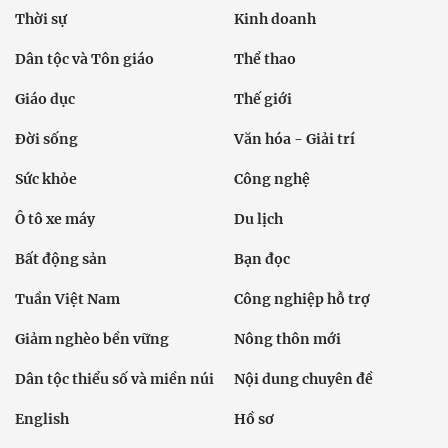
Thời sự
Kinh doanh
Dân tộc và Tôn giáo
Thể thao
Giáo dục
Thế giới
Đời sống
Văn hóa - Giải trí
Sức khỏe
Công nghệ
Ô tô xe máy
Du lịch
Bất động sản
Bạn đọc
Tuần Việt Nam
Công nghiệp hỗ trợ
Giảm nghèo bền vững
Nông thôn mới
Dân tộc thiểu số và miền núi
Nội dung chuyên đề
English
Hồ sơ