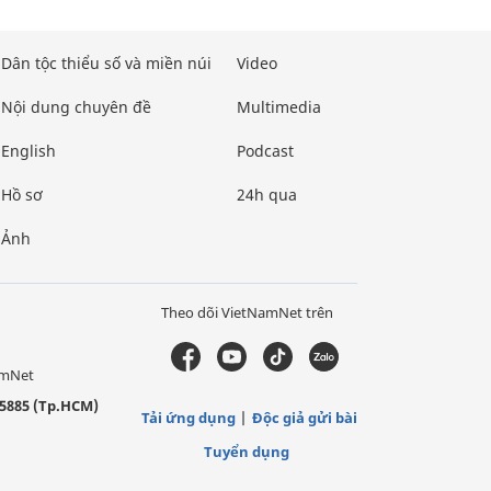
Dân tộc thiểu số và miền núi
Video
Nội dung chuyên đề
Multimedia
English
Podcast
Hồ sơ
24h qua
Ảnh
Theo dõi VietNamNet trên
amNet
5885 (Tp.HCM)
Tải ứng dụng
Độc giả gửi bài
Tuyển dụng