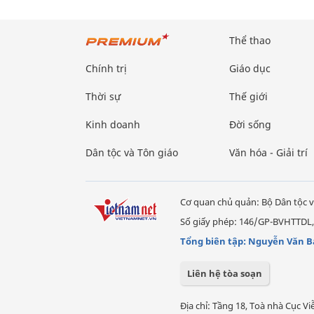
Thể thao
Chính trị
Giáo dục
Thời sự
Thế giới
Kinh doanh
Đời sống
Dân tộc và Tôn giáo
Văn hóa - Giải trí
Cơ quan chủ quản: Bộ Dân tộc v
Số giấy phép: 146/GP-BVHTTDL,
Tổng biên tập: Nguyễn Văn B
Liên hệ tòa soạn
Địa chỉ: Tầng 18, Toà nhà Cục 