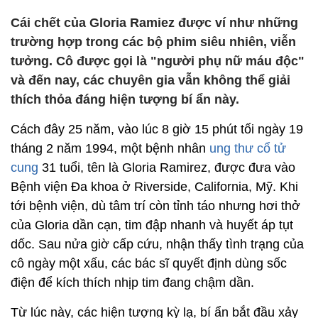
Cái chết của Gloria Ramiez được ví như những
trường hợp trong các bộ phim siêu nhiên, viễn
tưởng. Cô được gọi là "người phụ nữ máu độc"
và đến nay, các chuyên gia vẫn không thể giải
thích thỏa đáng hiện tượng bí ẩn này.
Cách đây 25 năm, vào lúc 8 giờ 15 phút tối ngày 19
tháng 2 năm 1994, một bệnh nhân
ung thư cổ tử
cung
31 tuổi, tên là Gloria Ramirez, được đưa vào
Bệnh viện Đa khoa ở Riverside, California, Mỹ. Khi
tới bệnh viện, dù tâm trí còn tỉnh táo nhưng hơi thở
của Gloria dần cạn, tim đập nhanh và huyết áp tụt
dốc. Sau nửa giờ cấp cứu, nhận thấy tình trạng của
cô ngày một xấu, các bác sĩ quyết định dùng sốc
điện để kích thích nhịp tim đang chậm dần.
Từ lúc này, các hiện tượng kỳ lạ, bí ẩn bắt đầu xảy