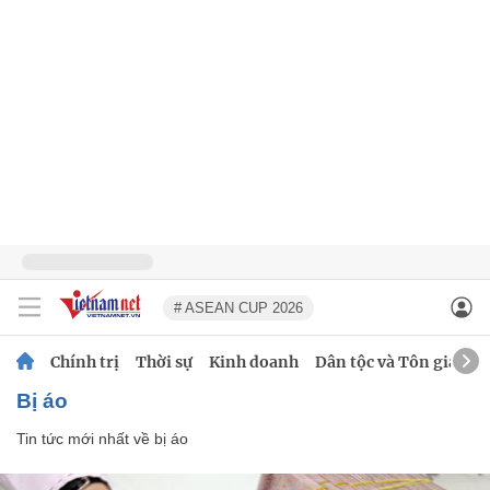
# ASEAN CUP 2026
Chính trị
Thời sự
Kinh doanh
Dân tộc và Tôn giáo
bị áo
Tin tức mới nhất về
bị áo