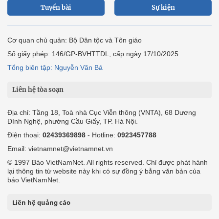
Tuyến bài
Sự kiện
Cơ quan chủ quản: Bộ Dân tộc và Tôn giáo
Số giấy phép: 146/GP-BVHTTDL, cấp ngày 17/10/2025
Tổng biên tập: Nguyễn Văn Bá
Liên hệ tòa soạn
Địa chỉ: Tầng 18, Toà nhà Cục Viễn thông (VNTA), 68 Dương
Đình Nghệ, phường Cầu Giấy, TP. Hà Nội.
Điện thoại:
02439369898
- Hotline:
0923457788
Email: vietnamnet@vietnamnet.vn
© 1997 Báo VietNamNet. All rights reserved. Chỉ được phát hành
lại thông tin từ website này khi có sự đồng ý bằng văn bản của
báo VietNamNet.
Liên hệ quảng cáo