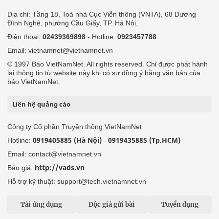
Địa chỉ: Tầng 18, Toà nhà Cục Viễn thông (VNTA), 68 Dương
Đình Nghệ, phường Cầu Giấy, TP. Hà Nội.
Điện thoại:
02439369898
- Hotline:
0923457788
Email: vietnamnet@vietnamnet.vn
© 1997 Báo VietNamNet. All rights reserved. Chỉ được phát hành
lại thông tin từ website này khi có sự đồng ý bằng văn bản của
báo VietNamNet.
Liên hệ quảng cáo
Công ty Cổ phần Truyền thông VietNamNet
0919405885 (Hà Nội)
0919435885 (Tp.HCM)
Hotline:
-
Email: contact@vietnamnet.vn
http://vads.vn
Báo giá:
Hỗ trợ kỹ thuật: support@tech.vietnamnet.vn
Tải ứng dụng
Độc giả gửi bài
Tuyển dụng