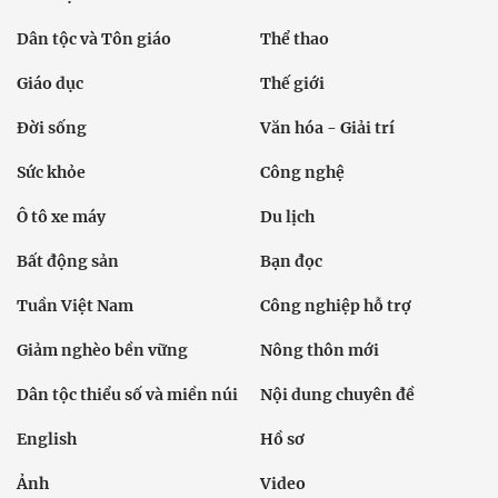
Dân tộc và Tôn giáo
Thể thao
Giáo dục
Thế giới
Đời sống
Văn hóa - Giải trí
Sức khỏe
Công nghệ
Ô tô xe máy
Du lịch
Bất động sản
Bạn đọc
Tuần Việt Nam
Công nghiệp hỗ trợ
Giảm nghèo bền vững
Nông thôn mới
Dân tộc thiểu số và miền núi
Nội dung chuyên đề
English
Hồ sơ
Ảnh
Video