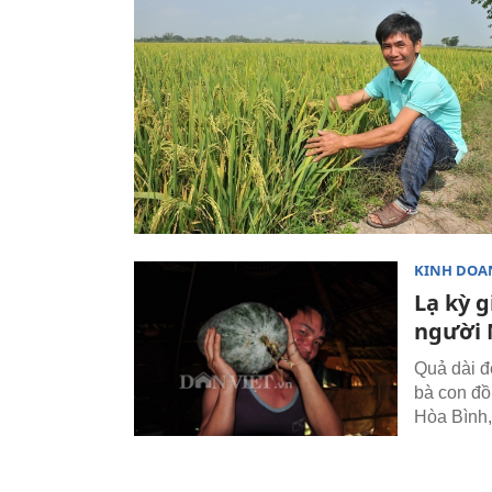
KINH DOA
Lạ kỳ 
người
Quả dài đ
bà con đồ
Hòa Bình,