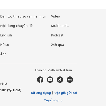
Dân tộc thiểu số và miền núi
Video
Nội dung chuyên đề
Multimedia
English
Podcast
Hồ sơ
24h qua
Ảnh
Theo dõi VietNamNet trên
amNet
5885 (Tp.HCM)
Tải ứng dụng
Độc giả gửi bài
Tuyển dụng