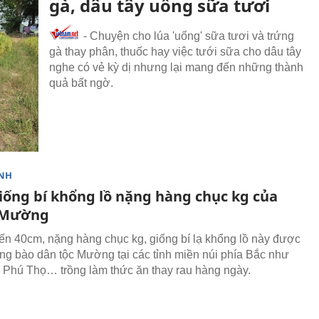
gà, dâu tây uống sữa tươi
- Chuyện cho lúa 'uống' sữa tươi và trứng
gà thay phân, thuốc hay việc tưới sữa cho dâu tây
nghe có vẻ kỳ dị nhưng lại mang đến những thành
quả bất ngờ.
NH
giống bí khổng lồ nặng hàng chục kg của
 Mường
ến 40cm, nặng hàng chục kg, giống bí lạ khổng lồ này được
ng bào dân tộc Mường tại các tỉnh miền núi phía Bắc như
 Phú Thọ… trồng làm thức ăn thay rau hàng ngày.