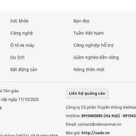
Sức khỏe
Bạn đọc
Công nghệ
Tuần Việt Nam
Ô tô xe máy
Công nghiệp hỗ trợ
Du lịch
Giảm nghèo bền vững
Bất động sản
Nông thôn mới
à Tôn giáo
Liên hệ quảng cáo
 cấp ngày 17/10/2025
Công ty Cổ phần Truyền thông VietN
á
Hotline:
0919405885 (Hà Nội)
-
091943
Email: contact@vietnamnet.vn
Báo giá:
http://vads.vn
Viễn thông (VNTA), 68 Dương Đình