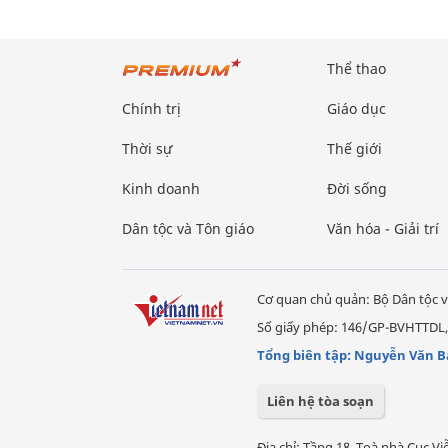
Thể thao
Chính trị
Giáo dục
Thời sự
Thế giới
Kinh doanh
Đời sống
Dân tộc và Tôn giáo
Văn hóa - Giải trí
Cơ quan chủ quản: Bộ Dân tộc v
Số giấy phép: 146/GP-BVHTTDL,
Tổng biên tập: Nguyễn Văn B
Liên hệ tòa soạn
Địa chỉ: Tầng 18, Toà nhà Cục 