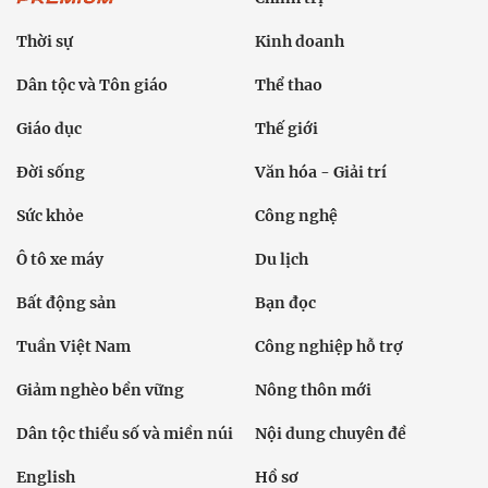
Thời sự
Kinh doanh
Dân tộc và Tôn giáo
Thể thao
Giáo dục
Thế giới
Đời sống
Văn hóa - Giải trí
Sức khỏe
Công nghệ
Ô tô xe máy
Du lịch
Bất động sản
Bạn đọc
Tuần Việt Nam
Công nghiệp hỗ trợ
Giảm nghèo bền vững
Nông thôn mới
Dân tộc thiểu số và miền núi
Nội dung chuyên đề
English
Hồ sơ