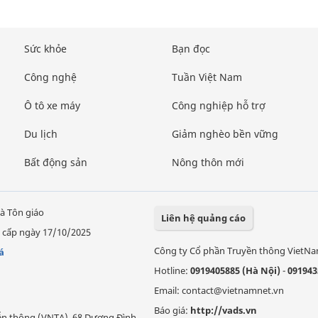
Sức khỏe
Bạn đọc
Công nghệ
Tuần Việt Nam
Ô tô xe máy
Công nghiệp hỗ trợ
Du lịch
Giảm nghèo bền vững
Bất động sản
Nông thôn mới
à Tôn giáo
Liên hệ quảng cáo
 cấp ngày 17/10/2025
Công ty Cổ phần Truyền thông VietN
á
Hotline:
0919405885 (Hà Nội)
-
091943
Email: contact@vietnamnet.vn
Báo giá:
http://vads.vn
Viễn thông (VNTA), 68 Dương Đình