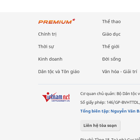
Thể thao
Chính trị
Giáo dục
Thời sự
Thế giới
Kinh doanh
Đời sống
Dân tộc và Tôn giáo
Văn hóa - Giải trí
Cơ quan chủ quản: Bộ Dân tộc v
Số giấy phép: 146/GP-BVHTTDL,
Tổng biên tập: Nguyễn Văn B
Liên hệ tòa soạn
Địa chỉ: Tầng 18, Toà nhà Cục 