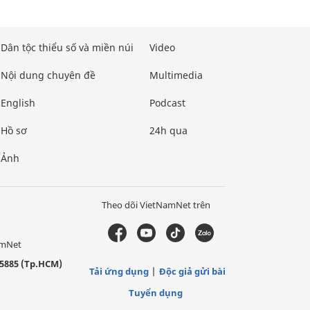
Dân tộc thiểu số và miền núi
Video
Nội dung chuyên đề
Multimedia
English
Podcast
Hồ sơ
24h qua
Ảnh
Theo dõi VietNamNet trên
amNet
5885 (Tp.HCM)
Tải ứng dụng
Độc giả gửi bài
Tuyển dụng