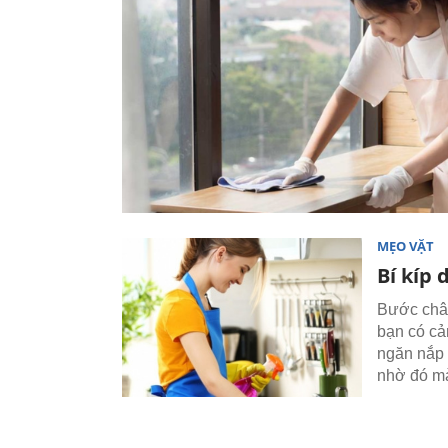
MẸO VẶT
Bí kíp
Bước chân
bạn có cả
ngăn nắp 
nhờ đó mà