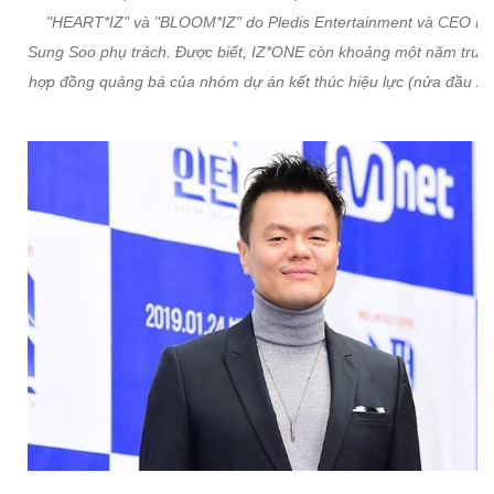
"HEART*IZ" và "BLOOM*IZ" do Pledis Entertainment và CEO H
Sung Soo phụ trách. Được biết, IZ*ONE còn khoảng một năm trước
hợp đồng quảng bá của nhóm dự án kết thúc hiệu lực (nửa đầu 20