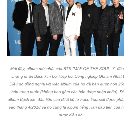
Mới đây, album mới nhất của BTS "MAP OF THE SOUL: 7" đã đư
chứng nhận Bạch kim bởi Hiệp hội Công nghiệp Ghi âm Nhật Bả
Điều đó đồng nghĩa với việc album của họ đã bán được hơn 250.
bản trong nước (không bao gồm các bản được nhập khẩu). Đây 
album Bạch kim đầu tiên của BTS kể từ Face Yourself được phát 
vào tháng 4/2018 và nó cũng là album tiếng Hàn đầu tiên của họ 
được điều đó.