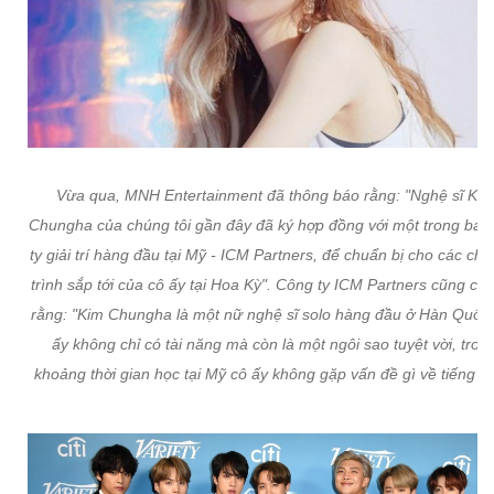
Vừa qua, MNH Entertainment đã thông báo rằng: "Nghệ sĩ Kim
Chungha của chúng tôi gần đây đã ký hợp đồng với một trong ba 
ty giải trí hàng đầu tại Mỹ - ICM Partners, để chuẩn bị cho các ch
trình sắp tới của cô ấy tại Hoa Kỳ". Công ty ICM Partners cũng chi
rằng: "Kim Chungha là một nữ nghệ sĩ solo hàng đầu ở Hàn Quốc
ấy không chỉ có tài năng mà còn là một ngôi sao tuyệt vời, tron
khoảng thời gian học tại Mỹ cô ấy không gặp vấn đề gì về tiếng A