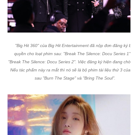
"Big Hit 360" của Big Hit Entertainment đã nộp đơn đăng ký bả
quyền cho loạt phim sau: "Break The Silence: Docu Series 1" v
"Break The Silence: Docu Series 2". Việc đăng ký hiện đang chờ xử
Nếu tác phẩm này ra mắt thì nó sẽ là bộ phim tài liệu thứ 3 của 
sau "Burn The Stage" và "Bring The Soul".