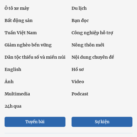
Ô tô xe máy
Du lịch
Bất động sản
Bạn đọc
Tuần Việt Nam
Công nghiệp hỗ trợ
Giảm nghèo bền vững
Nông thôn mới
Dân tộc thiểu số và miền núi
Nội dung chuyên đề
English
Hồ sơ
Ảnh
Video
Multimedia
Podcast
24h qua
Tuyến bài
Sự kiện