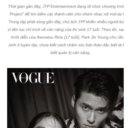
Thời gian gần đây, JYP Entertainment đang tổ chức chương trình “
Project” để tìm kiếm các thành viên cho nhóm nhạc nữ mới tại Nh
Trong tập phát sóng gần đây, chủ tịch JYP khiến nhiều người bức
vì liên tục chỉ trích về cân nặng của thí sinh 17 tuổi. Theo đó, sau
trình diễn của Ikematsu Riria (17 tuổi), Park Jin Young cho rằng t
sinh ít luyện tập, chưa biết cách chăm sóc bản thân đặc biệt là k
biết quản lý cân nặng.