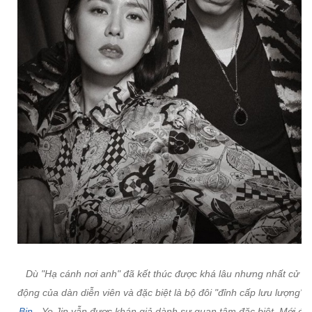
Dù "Hạ cánh nơi anh" đã kết thúc được khá lâu nhưng nhất cử n
động của dàn diễn viên và đặc biệt là bộ đôi "đỉnh cấp lưu lượng"
Bin
- Ye Jin vẫn được khán giả dành sự quan tâm đặc biệt. Mới đâ