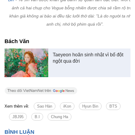
ảnh cả hai chụp cho Vogue bỗng nhiên được chia sẻ rầm rộ trở lạ
khán giả không ai bảo ai đều tặc lưỡi thở dài: "Là do người ta nhớ
anh chị, nhớ bộ phim quá rồi".
Bách Văn
Taeyeon hoãn sinh nhật vì bố đột
ngột qua đời
Xem thêm về:
Sao Hàn
iKon
Hyun Bin
BTS
JBJ95
B.I
Chung Ha