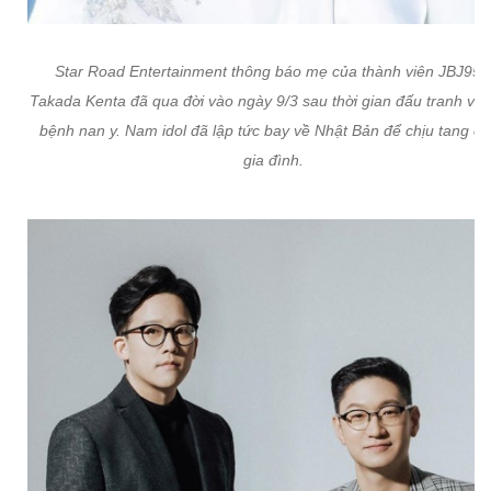
Star Road Entertainment thông báo mẹ của thành viên JBJ95 -
Takada Kenta đã qua đời vào ngày 9/3 sau thời gian đấu tranh với
bệnh nan y. Nam idol đã lập tức bay về Nhật Bản để chịu tang c
gia đình.