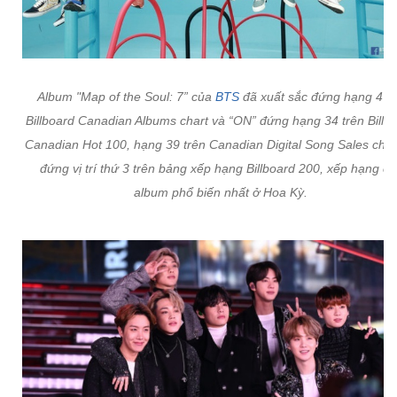
Album "Map of the Soul: 7” của
BTS
đã xuất sắc đứng hạng 4 tr
Billboard Canadian Albums chart và “ON” đứng hạng 34 trên Billb
Canadian Hot 100, hạng 39 trên Canadian Digital Song Sales char
đứng vị trí thứ 3 trên bảng xếp hạng Billboard 200, xếp hạng cá
album phổ biến nhất ở Hoa Kỳ.