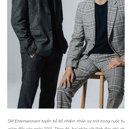
SM Entertainment tuyên bố bổ nhiệm nhân sự mới trong cuộc họp
giám đốc vào ngày 10/3. Theo đó, hai nhân vật lãnh đạo chủ chốt