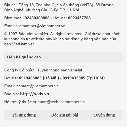
Địa chỉ: Tầng 18, Toà nhà Cục Viễn thông (VNTA), 68 Dương
Đình Nghệ, phường Cầu Giấy, TP. Hà Nội.
Điện thoại:
02439369898
- Hotline:
0923457788
Email: vietnamnet@vietnamnet.vn
© 1997 Báo VietNamNet. All rights reserved. Chỉ được phát hành
lại thông tin từ website này khi có sự đồng ý bằng văn bản của
báo VietNamNet.
Liên hệ quảng cáo
Công ty Cổ phần Truyền thông VietNamNet
0919405885 (Hà Nội)
0919435885 (Tp.HCM)
Hotline:
-
Email: contact@vietnamnet.vn
http://vads.vn
Báo giá:
Hỗ trợ kỹ thuật: support@tech.vietnamnet.vn
Tải ứng dụng
Độc giả gửi bài
Tuyển dụng