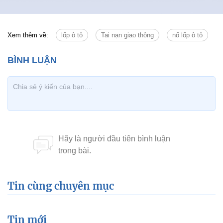
Xem thêm về:
lốp ô tô
Tai nạn giao thông
nổ lốp ô tô
Tin cùng chuyên mục
Tin mới