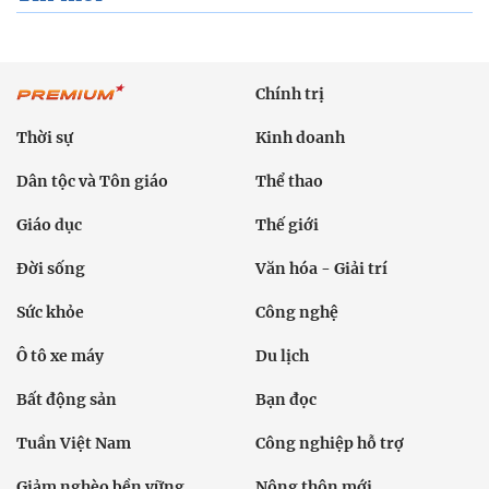
Chính trị
Thời sự
Kinh doanh
Dân tộc và Tôn giáo
Thể thao
Giáo dục
Thế giới
Đời sống
Văn hóa - Giải trí
Sức khỏe
Công nghệ
Ô tô xe máy
Du lịch
Bất động sản
Bạn đọc
Tuần Việt Nam
Công nghiệp hỗ trợ
Giảm nghèo bền vững
Nông thôn mới