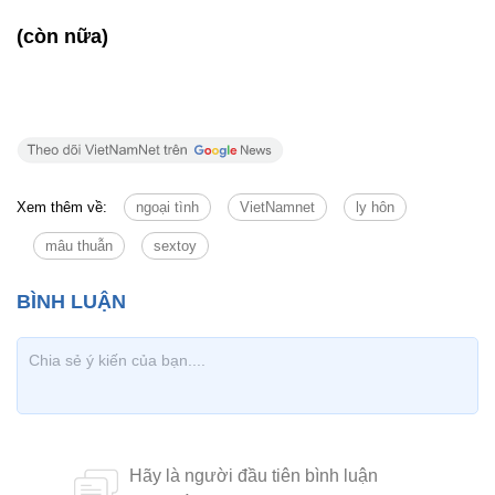
(còn nữa)
Xem thêm về:
ngoại tình
VietNamnet
ly hôn
mâu thuẫn
sextoy