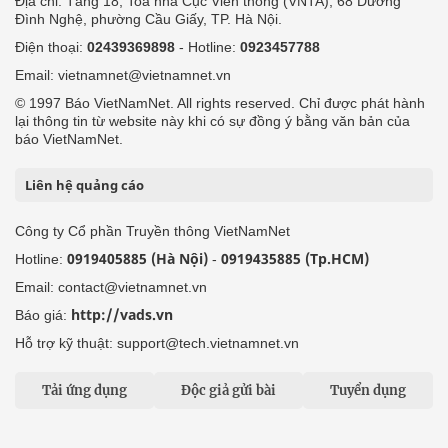
Địa chỉ: Tầng 18, Toà nhà Cục Viễn thông (VNTA), 68 Dương
Đình Nghệ, phường Cầu Giấy, TP. Hà Nội.
Điện thoại:
02439369898
- Hotline:
0923457788
Email: vietnamnet@vietnamnet.vn
© 1997 Báo VietNamNet. All rights reserved. Chỉ được phát hành
lại thông tin từ website này khi có sự đồng ý bằng văn bản của
báo VietNamNet.
Liên hệ quảng cáo
Công ty Cổ phần Truyền thông VietNamNet
0919405885 (Hà Nội)
0919435885 (Tp.HCM)
Hotline:
-
Email: contact@vietnamnet.vn
http://vads.vn
Báo giá:
Hỗ trợ kỹ thuật: support@tech.vietnamnet.vn
Tải ứng dụng
Độc giả gửi bài
Tuyển dụng