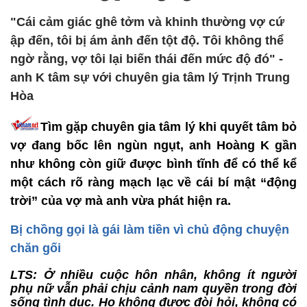
"Cái cảm giác ghê tởm và khinh thường vợ cứ
ập đến, tôi bị ám ảnh đến tột độ. Tôi không thể
ngờ rằng, vợ tôi lại biến thái đến mức độ đó" -
anh K tâm sự với chuyên gia tâm lý Trịnh Trung
Hòa
Tìm gặp chuyên gia tâm lý khi quyết tâm bỏ
vợ đang bốc lên ngùn ngụt, anh Hoàng K gần
như không còn giữ được bình tĩnh để có thể kể
một cách rõ ràng mạch lạc về cái bí mật “động
trời” của vợ mà anh vừa phát hiện ra.
Bị chồng gọi là gái làm tiền vì chủ động chuyện
chăn gối
LTS: Ở nhiều cuộc hôn nhân, không ít người
phụ nữ vẫn phải chịu cảnh nam quyền trong đời
sống tình dục. Họ không được đòi hỏi, không có