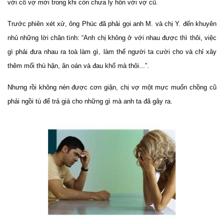
với cô vợ mới trong khi còn chưa ly hôn với vợ cũ.
Trước phiên xét xử, ông Phúc đã phải gọi anh M. và chị Y. đến khuyên
nhủ những lời chân tình: “Anh chị không ở với nhau được thì thôi, việc
gì phải đưa nhau ra toà làm gì, làm thế người ta cười cho và chỉ xây
thêm mối thù hận, ân oán và đau khổ mà thôi...”.
Nhưng rồi không nén được cơn giận, chị vợ một mực muốn chồng cũ
phải ngồi tù để trả giá cho những gì mà anh ta đã gây ra.