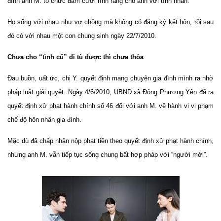
đình anh M. tổ chức đám cưới rình rang cho anh với tình nhân.
Họ sống với nhau như vợ chồng mà không có đăng ký kết hôn, rồi sau
đó có với nhau một con chung sinh ngày 22/7/2010.
Chưa cho “tình cũ” đi tù được thì chưa thỏa
Đau buồn, uất ức, chị Y. quyết định mang chuyện gia đình mình ra nhờ
pháp luật giải quyết. Ngày 4/6/2010, UBND xã Đông Phương Yên đã ra
quyết định xử phạt hành chính số 46 đối với anh M. về hành vi vi phạm
chế độ hôn nhân gia đình.
Mặc dù đã chấp nhận nộp phạt tiền theo quyết định xử phạt hành chính,
nhưng anh M. vẫn tiếp tục sống chung bất hợp pháp với “người mới”.