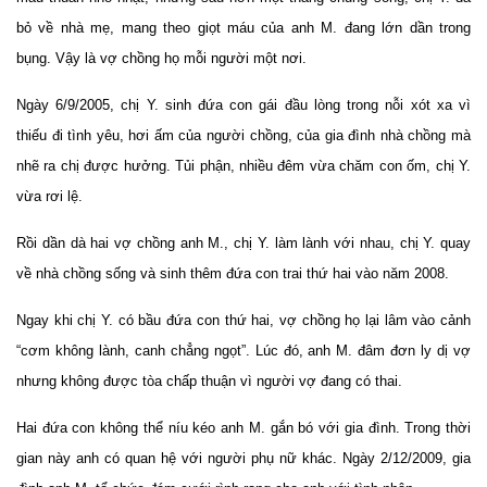
bỏ về nhà mẹ, mang theo giọt máu của anh M. đang lớn dần trong
bụng. Vậy là vợ chồng họ mỗi người một nơi.
Ngày 6/9/2005, chị Y. sinh đứa con gái đầu lòng trong nỗi xót xa vì
thiếu đi tình yêu, hơi ấm của người chồng, của gia đình nhà chồng mà
nhẽ ra chị được hưởng. Tủi phận, nhiều đêm vừa chăm con ốm, chị Y.
vừa rơi lệ.
Rồi dần dà hai vợ chồng anh M., chị Y. làm lành với nhau, chị Y. quay
về nhà chồng sống và sinh thêm đứa con trai thứ hai vào năm 2008.
Ngay khi chị Y. có bầu đứa con thứ hai, vợ chồng họ lại lâm vào cảnh
“cơm không lành, canh chẳng ngọt”. Lúc đó, anh M. đâm đơn ly dị vợ
nhưng không được tòa chấp thuận vì người vợ đang có thai.
Hai đứa con không thể níu kéo anh M. gắn bó với gia đình. Trong thời
gian này anh có quan hệ với người phụ nữ khác. Ngày 2/12/2009, gia