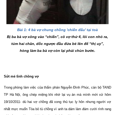
Bài 1: 4 bà vợ chung chồng 'chiến đấu' tại toà
Bị ba bà vợ xông vào “chiến”, cô vợ thứ 4, lôi con nhỏ ra,
túm hai chân, dốc ngược đầu đứa bé lên để “thị uy”,
hòng làm ba bà vợ còn lại phải chùn bước.
Sứt mẻ tình chồng vợ
Trong phòng làm việc của thẩm phán Nguyễn Đình Phúc, cán bộ TAND
TP Hà Nội, ông chép miệng khi nhớ lại vụ án mà mình mới xử hôm
19/10/2011- dù hai vợ chồng đã xong thủ tục ly hôn nhưng người vợ
nhất mực muốn Tòa bỏ tù chồng vì anh ta dám làm đám cưới rình rang