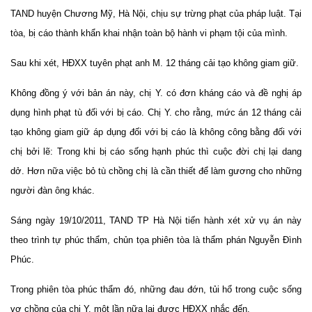
TAND huyện Chương Mỹ, Hà Nội, chịu sự trừng phạt của pháp luật. Tại
tòa, bị cáo thành khẩn khai nhận toàn bộ hành vi phạm tội của mình.
Sau khi xét, HĐXX tuyên phạt anh M. 12 tháng cải tạo không giam giữ.
Không đồng ý với bản án này, chị Y. có đơn kháng cáo và đề nghị áp
dụng hình phạt tù đối với bị cáo. Chị Y. cho rằng, mức án 12 tháng cải
tạo không giam giữ áp dụng đối với bị cáo là không công bằng đối với
chị bởi lẽ: Trong khi bị cáo sống hạnh phúc thì cuộc đời chị lại dang
dở. Hơn nữa việc bỏ tù chồng chị là cần thiết để làm gương cho những
người đàn ông khác.
Sáng ngày 19/10/2011, TAND TP Hà Nội tiến hành xét xử vụ án này
theo trình tự phúc thẩm, chủn tọa phiên tòa là thẩm phán Nguyễn Đình
Phúc.
Trong phiên tòa phúc thẩm đó, những đau đớn, tủi hổ trong cuộc sống
vợ chồng của chị Y. một lần nữa lại được HĐXX nhắc đến.