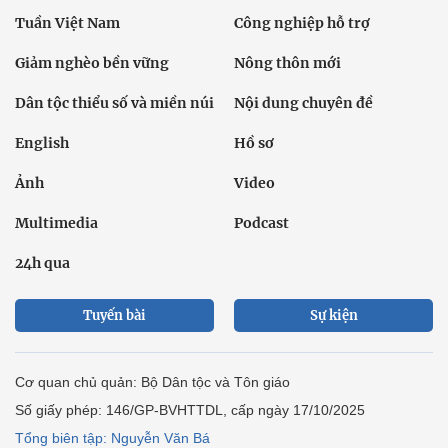
Tuần Việt Nam
Công nghiệp hỗ trợ
Giảm nghèo bền vững
Nông thôn mới
Dân tộc thiểu số và miền núi
Nội dung chuyên đề
English
Hồ sơ
Ảnh
Video
Multimedia
Podcast
24h qua
Tuyến bài
Sự kiện
Cơ quan chủ quản: Bộ Dân tộc và Tôn giáo
Số giấy phép: 146/GP-BVHTTDL, cấp ngày 17/10/2025
Tổng biên tập: Nguyễn Văn Bá