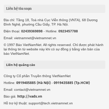
Liên hệ tòa soạn
Địa chỉ: Tầng 18, Toà nhà Cục Viễn thông (VNTA), 68 Dương
Đình Nghệ, phường Cầu Giấy, TP. Hà Nội.
Điện thoại:
02439369898
- Hotline:
0923457788
Email: vietnamnet@vietnamnet.vn
© 1997 Báo VietNamNet. All rights reserved. Chỉ được phát hành
lại thông tin từ website này khi có sự đồng ý bằng văn bản của
báo VietNamNet.
Liên hệ quảng cáo
Công ty Cổ phần Truyền thông VietNamNet
0919405885 (Hà Nội)
0919435885 (Tp.HCM)
Hotline:
-
Email: contact@vietnamnet.vn
http://vads.vn
Báo giá:
Hỗ trợ kỹ thuật: support@tech.vietnamnet.vn