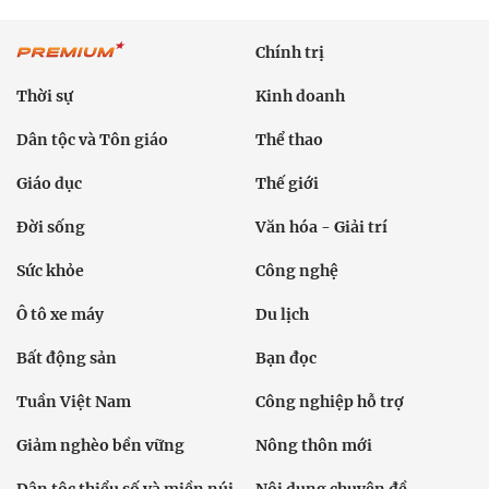
Chính trị
Thời sự
Kinh doanh
Dân tộc và Tôn giáo
Thể thao
Giáo dục
Thế giới
Đời sống
Văn hóa - Giải trí
Sức khỏe
Công nghệ
Ô tô xe máy
Du lịch
Bất động sản
Bạn đọc
Tuần Việt Nam
Công nghiệp hỗ trợ
Giảm nghèo bền vững
Nông thôn mới
Dân tộc thiểu số và miền núi
Nội dung chuyên đề