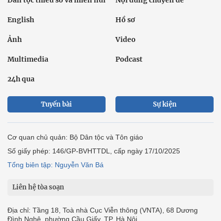
English
Hồ sơ
Ảnh
Video
Multimedia
Podcast
24h qua
Tuyến bài
Sự kiện
Cơ quan chủ quản: Bộ Dân tộc và Tôn giáo
Số giấy phép: 146/GP-BVHTTDL, cấp ngày 17/10/2025
Tổng biên tập: Nguyễn Văn Bá
Liên hệ tòa soạn
Địa chỉ: Tầng 18, Toà nhà Cục Viễn thông (VNTA), 68 Dương
Đình Nghệ, phường Cầu Giấy, TP. Hà Nội.