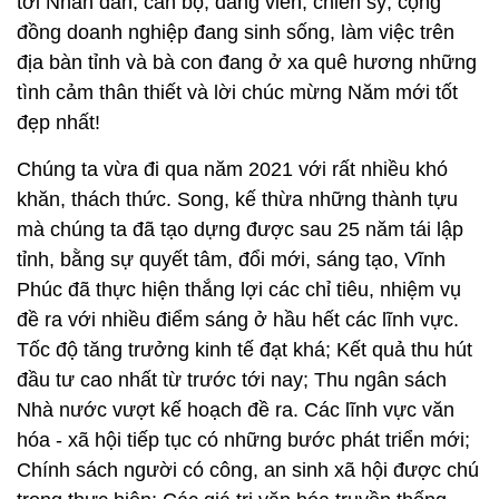
tới Nhân dân, cán bộ, đảng viên, chiến sỹ, cộng
đồng doanh nghiệp đang sinh sống, làm việc trên
địa bàn tỉnh và bà con đang ở xa quê hương những
tình cảm thân thiết và lời chúc mừng Năm mới tốt
đẹp nhất!
Chúng ta vừa đi qua năm 2021 với rất nhiều khó
khăn, thách thức. Song, kế thừa những thành tựu
mà chúng ta đã tạo dựng được sau 25 năm tái lập
tỉnh, bằng sự quyết tâm, đổi mới, sáng tạo, Vĩnh
Phúc đã thực hiện thắng lợi các chỉ tiêu, nhiệm vụ
đề ra với nhiều điểm sáng ở hầu hết các lĩnh vực.
Tốc độ tăng trưởng kinh tế đạt khá; Kết quả thu hút
đầu tư cao nhất từ trước tới nay; Thu ngân sách
Nhà nước vượt kế hoạch đề ra. Các lĩnh vực văn
hóa - xã hội tiếp tục có những bước phát triển mới;
Chính sách người có công, an sinh xã hội được chú