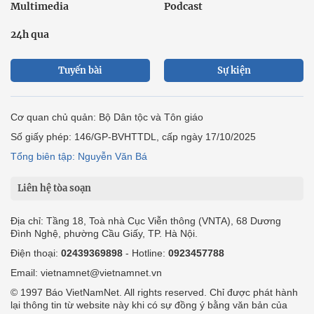
Multimedia
Podcast
24h qua
Tuyến bài
Sự kiện
Cơ quan chủ quản: Bộ Dân tộc và Tôn giáo
Số giấy phép: 146/GP-BVHTTDL, cấp ngày 17/10/2025
Tổng biên tập: Nguyễn Văn Bá
Liên hệ tòa soạn
Địa chỉ: Tầng 18, Toà nhà Cục Viễn thông (VNTA), 68 Dương
Đình Nghệ, phường Cầu Giấy, TP. Hà Nội.
Điện thoại:
02439369898
- Hotline:
0923457788
Email: vietnamnet@vietnamnet.vn
© 1997 Báo VietNamNet. All rights reserved. Chỉ được phát hành
lại thông tin từ website này khi có sự đồng ý bằng văn bản của