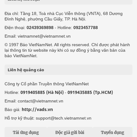
Địa chỉ: Tầng 18, Toà nhà Cục Viễn thông (VNTA), 68 Dương
Đình Nghệ, phường Cầu Giấy, TP. Hà Nội.
Điện thoại:
02439369898
- Hotline:
0923457788
Email: vietnamnet@vietnamnet.vn
© 1997 Báo VietNamNet. All rights reserved. Chỉ được phát hành
lại thông tin từ website này khi có sự đồng ý bằng văn bản của
báo VietNamNet.
Liên hệ quảng cáo
Công ty Cổ phần Truyền thông VietNamNet
0919405885 (Hà Nội)
0919435885 (Tp.HCM)
Hotline:
-
Email: contact@vietnamnet.vn
http://vads.vn
Báo giá:
Hỗ trợ kỹ thuật: support@tech.vietnamnet.vn
Tải ứng dụng
Độc giả gửi bài
Tuyển dụng