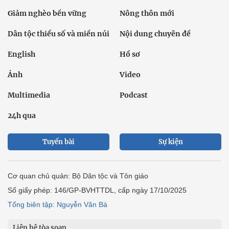
Giảm nghèo bền vững
Nông thôn mới
Dân tộc thiểu số và miền núi
Nội dung chuyên đề
English
Hồ sơ
Ảnh
Video
Multimedia
Podcast
24h qua
Tuyến bài
Sự kiện
Cơ quan chủ quản: Bộ Dân tộc và Tôn giáo
Số giấy phép: 146/GP-BVHTTDL, cấp ngày 17/10/2025
Tổng biên tập: Nguyễn Văn Bá
Liên hệ tòa soạn