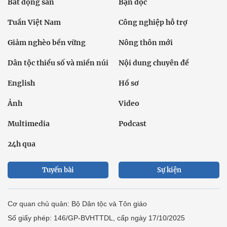
Bất động sản
Bạn đọc
Tuần Việt Nam
Công nghiệp hỗ trợ
Giảm nghèo bền vững
Nông thôn mới
Dân tộc thiểu số và miền núi
Nội dung chuyên đề
English
Hồ sơ
Ảnh
Video
Multimedia
Podcast
24h qua
Tuyến bài
Sự kiện
Cơ quan chủ quản: Bộ Dân tộc và Tôn giáo
Số giấy phép: 146/GP-BVHTTDL, cấp ngày 17/10/2025