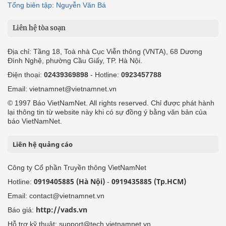
Tổng biên tập: Nguyễn Văn Bá
Liên hệ tòa soạn
Địa chỉ: Tầng 18, Toà nhà Cục Viễn thông (VNTA), 68 Dương
Đình Nghệ, phường Cầu Giấy, TP. Hà Nội.
Điện thoại:
02439369898
- Hotline:
0923457788
Email: vietnamnet@vietnamnet.vn
© 1997 Báo VietNamNet. All rights reserved. Chỉ được phát hành
lại thông tin từ website này khi có sự đồng ý bằng văn bản của
báo VietNamNet.
Liên hệ quảng cáo
Công ty Cổ phần Truyền thông VietNamNet
0919405885 (Hà Nội)
0919435885 (Tp.HCM)
Hotline:
-
Email: contact@vietnamnet.vn
http://vads.vn
Báo giá:
Hỗ trợ kỹ thuật: support@tech.vietnamnet.vn