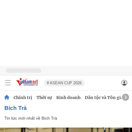
# ASEAN CUP 2026
Chính trị
Thời sự
Kinh doanh
Dân tộc và Tôn giáo
Bích Trà
Tin tức mới nhất về
Bích Trà