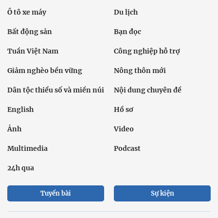
Ô tô xe máy
Du lịch
Bất động sản
Bạn đọc
Tuần Việt Nam
Công nghiệp hỗ trợ
Giảm nghèo bền vững
Nông thôn mới
Dân tộc thiểu số và miền núi
Nội dung chuyên đề
English
Hồ sơ
Ảnh
Video
Multimedia
Podcast
24h qua
Tuyến bài
Sự kiện