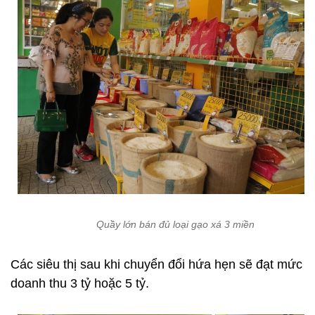
Quầy lớn bán đủ loại gạo xá 3 miền
Các siêu thị sau khi chuyển đổi hứa hẹn sẽ đạt mức
doanh thu 3 tỷ hoặc 5 tỷ.