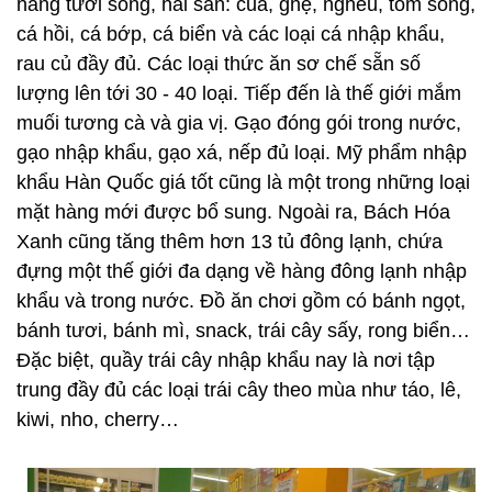
hàng tươi sống, hải sản: cua, ghẹ, nghêu, tôm sống,
cá hồi, cá bớp, cá biển và các loại cá nhập khẩu,
rau củ đầy đủ. Các loại thức ăn sơ chế sẵn số
lượng lên tới 30 - 40 loại. Tiếp đến là thế giới mắm
muối tương cà và gia vị. Gạo đóng gói trong nước,
gạo nhập khẩu, gạo xá, nếp đủ loại. Mỹ phẩm nhập
khẩu Hàn Quốc giá tốt cũng là một trong những loại
mặt hàng mới được bổ sung. Ngoài ra, Bách Hóa
Xanh cũng tăng thêm hơn 13 tủ đông lạnh, chứa
đựng một thế giới đa dạng về hàng đông lạnh nhập
khẩu và trong nước. Đồ ăn chơi gồm có bánh ngọt,
bánh tươi, bánh mì, snack, trái cây sấy, rong biển…
Đặc biệt, quầy trái cây nhập khẩu nay là nơi tập
trung đầy đủ các loại trái cây theo mùa như táo, lê,
kiwi, nho, cherry…