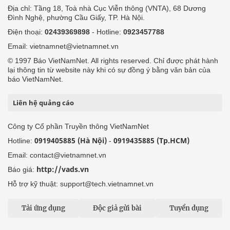
Địa chỉ: Tầng 18, Toà nhà Cục Viễn thông (VNTA), 68 Dương
Đình Nghệ, phường Cầu Giấy, TP. Hà Nội.
Điện thoại:
02439369898
- Hotline:
0923457788
Email: vietnamnet@vietnamnet.vn
© 1997 Báo VietNamNet. All rights reserved. Chỉ được phát hành
lại thông tin từ website này khi có sự đồng ý bằng văn bản của
báo VietNamNet.
Liên hệ quảng cáo
Công ty Cổ phần Truyền thông VietNamNet
0919405885 (Hà Nội)
0919435885 (Tp.HCM)
Hotline:
-
Email: contact@vietnamnet.vn
http://vads.vn
Báo giá:
Hỗ trợ kỹ thuật: support@tech.vietnamnet.vn
Tải ứng dụng
Độc giả gửi bài
Tuyển dụng