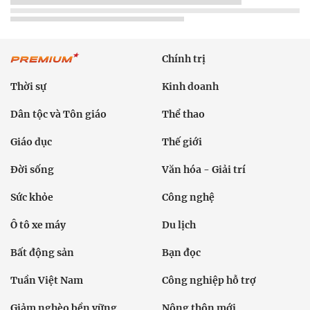
Chính trị
Thời sự
Kinh doanh
Dân tộc và Tôn giáo
Thể thao
Giáo dục
Thế giới
Đời sống
Văn hóa - Giải trí
Sức khỏe
Công nghệ
Ô tô xe máy
Du lịch
Bất động sản
Bạn đọc
Tuần Việt Nam
Công nghiệp hỗ trợ
Giảm nghèo bền vững
Nông thôn mới