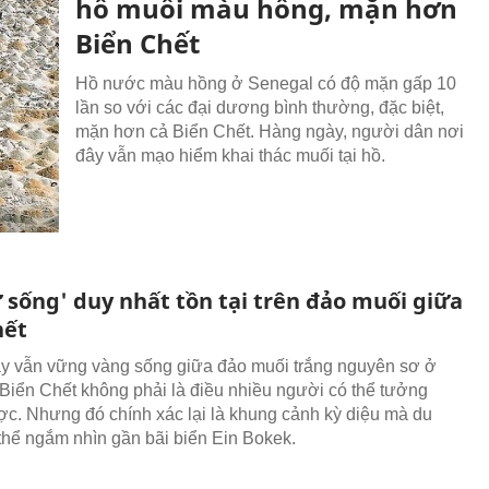
hồ muối màu hồng, mặn hơn
Biển Chết
Hồ nước màu hồng ở Senegal có độ mặn gấp 10
lần so với các đại dương bình thường, đặc biệt,
mặn hơn cả Biển Chết. Hàng ngày, người dân nơi
đây vẫn mạo hiểm khai thác muối tại hồ.
 sống' duy nhất tồn tại trên đảo muối giữa
hết
ây vẫn vững vàng sống giữa đảo muối trắng nguyên sơ ở
 Biển Chết không phải là điều nhiều người có thể tưởng
c. Nhưng đó chính xác lại là khung cảnh kỳ diệu mà du
thể ngắm nhìn gần bãi biển Ein Bokek.