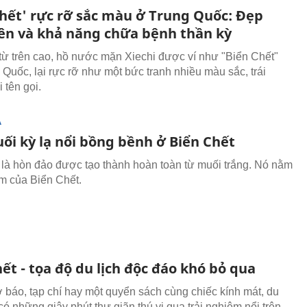
Chết' rực rỡ sắc màu ở Trung Quốc: Đẹp
iên và khả năng chữa bệnh thần kỳ
từ trên cao, hồ nước mặn Xiechi được ví như "Biển Chết"
 Quốc, lại rực rỡ như một bức tranh nhiều màu sắc, trái
 tên gọi.
Ạ
ối kỳ lạ nổi bồng bềnh ở Biển Chết
là hòn đảo được tạo thành hoàn toàn từ muối trắng. Nó nằm
âm của Biển Chết.
ết - tọa độ du lịch độc đáo khó bỏ qua
ờ báo, tạp chí hay một quyển sách cùng chiếc kính mát, du
ó những giây phút thư giãn thú vị qua trải nghiệm nổi trên