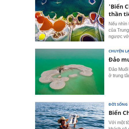
'Biển 
thần t
Nếu nhìn 
của Trung
ngược với
CHUYỆN L
Đảo mu
Đảo Muối 
ở trung t
ĐỜI SỐNG
Biển Ch
Với một t
khách sẽ c