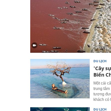
DU LỊCH
'Cây sự
Biển C
Một cái c
trung tâm
tượng đượ
khách có 
DU LỊCH