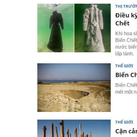
THỊ TRƯỜ
Điều kỳ
Chết
Khi họa sĩ
Biển Chết
nước biển
lấp lánh.
THẾ GIỚI
Biển C
Biển Chết
mét một 
THẾ GIỚI
Cận cản