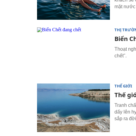
mặt nước 
THỊ TRƯỜ
Biển C
Thoạt ngh
chết".
THẾ GIỚI
Thế gi
Tranh chấ
dấy lên h
sắp ra đời