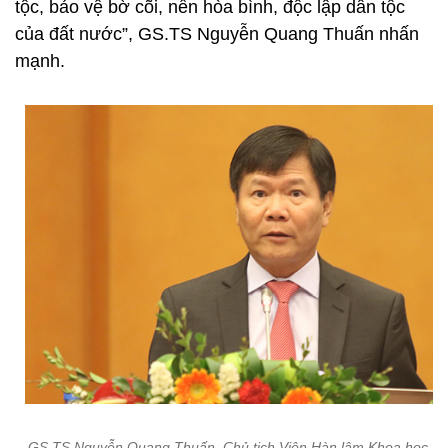
tộc, bảo vệ bờ cõi, nền hòa bình, độc lập dân tộc
của đất nước”, GS.TS Nguyễn Quang Thuấn nhấn
mạnh.
GS.TS Nguyễn Quang Thuấn, Chủ tịch Viện Hàn lâm Khoa học xã