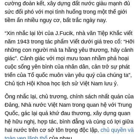
cường đoàn kết, xây dựng đất nước giàu mạnh đủ
sức đối phó với mọi tình huống trong một thế giới
tiềm ẩn nhiều nguy cơ, bất trắc ngày nay.
“Xin nhắc lại lời của J.Fucik, nhà văn Tiệp Khắc viết
năm 1943 trong tác phẩm Viết dưới giá treo cổ: “Hỡi
những con người mà ta hằng yêu thương, hãy cảnh
giác”. Cảnh giác với mọi mưu toan nhằm phá hoại
cuộc sống yên bình của nhân dân, cản trở sự phát
triển của Tổ quốc muôn vàn yêu quý của chúng ta”,
Chủ tịch Hội Khoa học lịch sử Việt Nam lưu ý.
Ông nhắc lại, chủ trương, chính sách nhất quán của
Đảng, Nhà nước Việt Nam trong quan hệ với Trung
Quốc, gác lại quá khứ đau thương, xây dựng quan
hệ hữu nghị, hợp tác, bình đẳng và cùng có lợi giữa
hai nước trên cơ sở tôn trọng độc lập,
chủ quyền và
toàn vẹn lãnh thổ
của nhau.