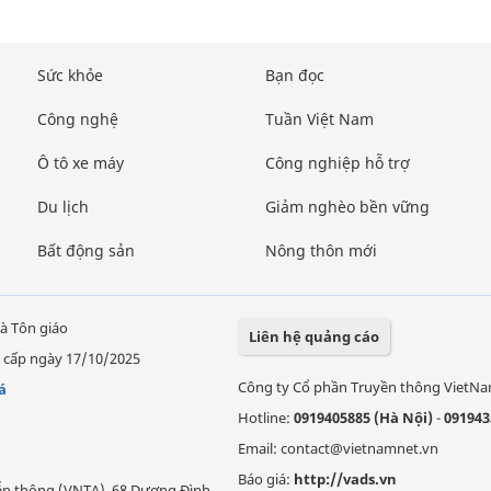
Sức khỏe
Bạn đọc
Công nghệ
Tuần Việt Nam
Ô tô xe máy
Công nghiệp hỗ trợ
Du lịch
Giảm nghèo bền vững
Bất động sản
Nông thôn mới
à Tôn giáo
Liên hệ quảng cáo
 cấp ngày 17/10/2025
Công ty Cổ phần Truyền thông VietN
á
Hotline:
0919405885 (Hà Nội)
-
091943
Email: contact@vietnamnet.vn
Báo giá:
http://vads.vn
Viễn thông (VNTA), 68 Dương Đình