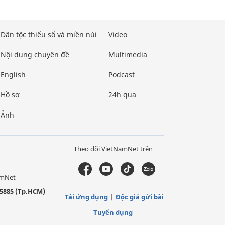
Dân tộc thiểu số và miền núi
Video
Nội dung chuyên đề
Multimedia
English
Podcast
Hồ sơ
24h qua
Ảnh
Theo dõi VietNamNet trên
amNet
5885 (Tp.HCM)
Tải ứng dụng
Độc giả gửi bài
Tuyển dụng