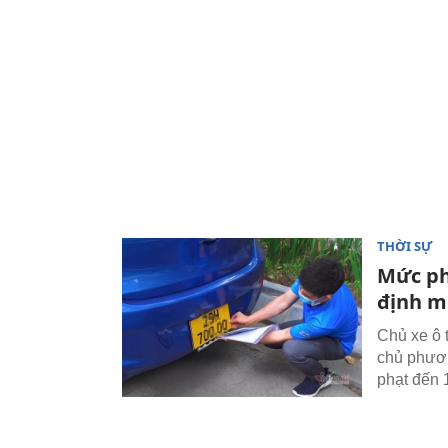
THỜI SỰ
Mức ph
định m
Chủ xe ô t
chủ phươn
phạt đến 