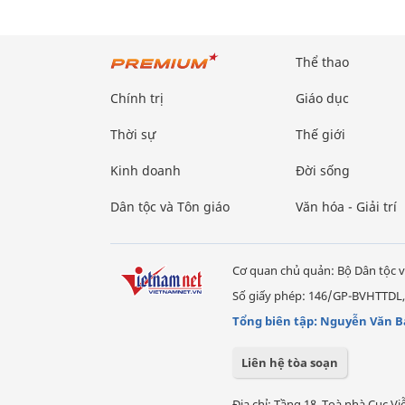
Thể thao
Chính trị
Giáo dục
Thời sự
Thế giới
Kinh doanh
Đời sống
Dân tộc và Tôn giáo
Văn hóa - Giải trí
Cơ quan chủ quản: Bộ Dân tộc v
Số giấy phép: 146/GP-BVHTTDL,
Tổng biên tập: Nguyễn Văn B
Liên hệ tòa soạn
Địa chỉ: Tầng 18, Toà nhà Cục 