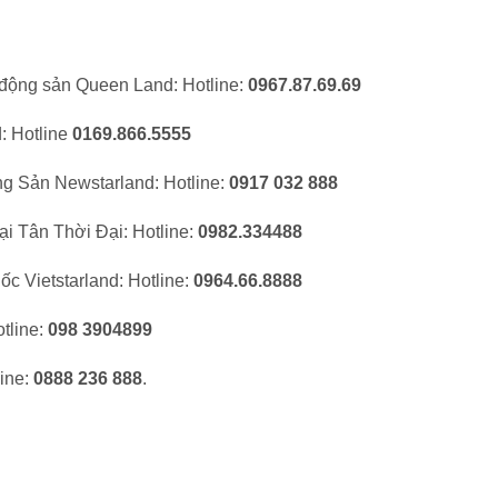
động sản Queen Land: Hotline:
0967.87.69.69
: Hotline
0169.866.5555
 Sản Newstarland: Hotline: ‎
0917 032 888
̣i Tân Thời Đại: Hotline:
0982.334488
ốc Vietstarland: Hotline:
0964.66.8888
tline:
‎098 3904899
ne: ‎
0888 236 888
.