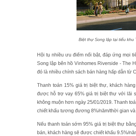
Biệt thự Song lập tại tiểu
Hội tụ nhiều ưu điểm nổi bật, đáp ứng mọi t
Song lập bên hồ Vinhomes Riverside - The H
đó là nhiều chính sách bán hàng hấp dẫn từ C
Thanh toán 15% giá trị biệt thự, khách ha
được hỗ trợ vay 65% giá trị biệt thự với lãi s
không muộn hơn ngày 25/01/2019. Thanh toán 
chiết khấu tương đương 8%/năm/thời gian và 
Nếu thanh toán sớm 95% giá trị biệt thự b
bán, khách hàng sẽ được chiết khấu 9.5%/nă