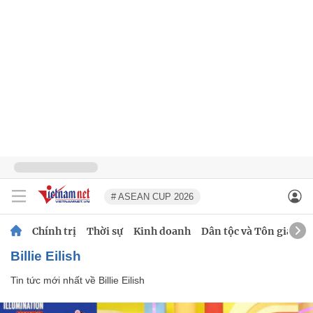
# ASEAN CUP 2026
Chính trị
Thời sự
Kinh doanh
Dân tộc và Tôn giáo
Billie Eilish
Tin tức mới nhất về
Billie Eilish