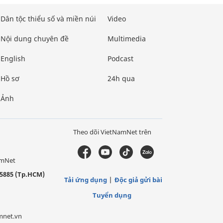
Dân tộc thiểu số và miền núi
Video
Nội dung chuyên đề
Multimedia
English
Podcast
Hồ sơ
24h qua
Ảnh
Theo dõi VietNamNet trên
amNet
5885 (Tp.HCM)
Tải ứng dụng
Độc giả gửi bài
Tuyển dụng
mnet.vn