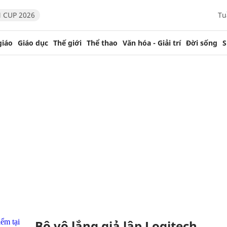
 CUP 2026
Tu
giáo
Giáo dục
Thế giới
Thể thao
Văn hóa - Giải trí
Đời sống
S
Bộ vô lắng giả lập Logitech