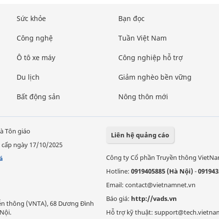
Sức khỏe
Bạn đọc
Công nghệ
Tuần Việt Nam
Ô tô xe máy
Công nghiệp hỗ trợ
Du lịch
Giảm nghèo bền vững
Bất động sản
Nông thôn mới
à Tôn giáo
Liên hệ quảng cáo
 cấp ngày 17/10/2025
Công ty Cổ phần Truyền thông VietN
á
Hotline:
0919405885 (Hà Nội)
-
091943
Email: contact@vietnamnet.vn
Báo giá:
http://vads.vn
Viễn thông (VNTA), 68 Dương Đình
Nội.
Hỗ trợ kỹ thuật: support@tech.vietna