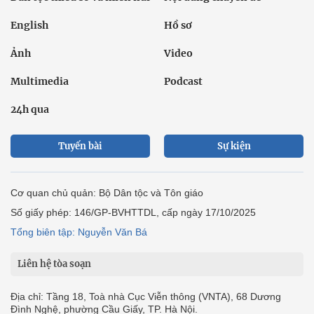
English
Hồ sơ
Ảnh
Video
Multimedia
Podcast
24h qua
Tuyến bài
Sự kiện
Cơ quan chủ quản: Bộ Dân tộc và Tôn giáo
Số giấy phép: 146/GP-BVHTTDL, cấp ngày 17/10/2025
Tổng biên tập: Nguyễn Văn Bá
Liên hệ tòa soạn
Địa chỉ: Tầng 18, Toà nhà Cục Viễn thông (VNTA), 68 Dương
Đình Nghệ, phường Cầu Giấy, TP. Hà Nội.