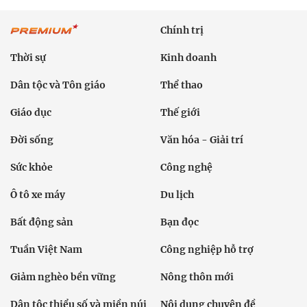
Chính trị
Thời sự
Kinh doanh
Dân tộc và Tôn giáo
Thể thao
Giáo dục
Thế giới
Đời sống
Văn hóa - Giải trí
Sức khỏe
Công nghệ
Ô tô xe máy
Du lịch
Bất động sản
Bạn đọc
Tuần Việt Nam
Công nghiệp hỗ trợ
Giảm nghèo bền vững
Nông thôn mới
Dân tộc thiểu số và miền núi
Nội dung chuyên đề