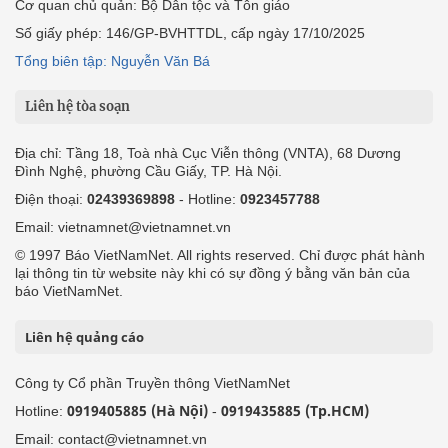
Cơ quan chủ quản: Bộ Dân tộc và Tôn giáo
Số giấy phép: 146/GP-BVHTTDL, cấp ngày 17/10/2025
Tổng biên tập: Nguyễn Văn Bá
Liên hệ tòa soạn
Địa chỉ: Tầng 18, Toà nhà Cục Viễn thông (VNTA), 68 Dương
Đình Nghệ, phường Cầu Giấy, TP. Hà Nội.
Điện thoại:
02439369898
- Hotline:
0923457788
Email: vietnamnet@vietnamnet.vn
© 1997 Báo VietNamNet. All rights reserved. Chỉ được phát hành
lại thông tin từ website này khi có sự đồng ý bằng văn bản của
báo VietNamNet.
Liên hệ quảng cáo
Công ty Cổ phần Truyền thông VietNamNet
0919405885 (Hà Nội)
0919435885 (Tp.HCM)
Hotline:
-
Email: contact@vietnamnet.vn