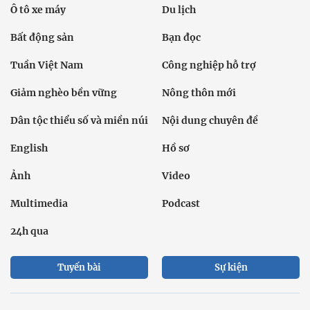
Ô tô xe máy
Du lịch
Bất động sản
Bạn đọc
Tuần Việt Nam
Công nghiệp hỗ trợ
Giảm nghèo bền vững
Nông thôn mới
Dân tộc thiểu số và miền núi
Nội dung chuyên đề
English
Hồ sơ
Ảnh
Video
Multimedia
Podcast
24h qua
Tuyến bài
Sự kiện