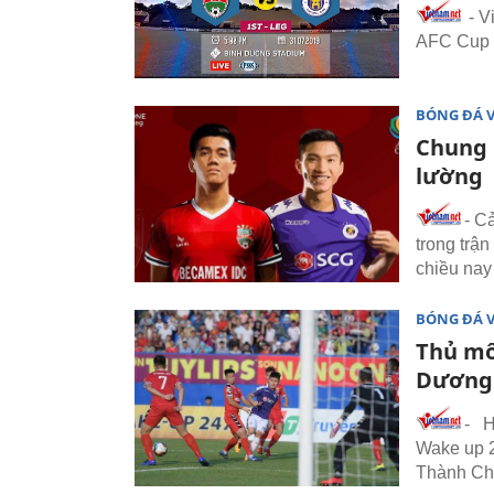
- V
AFC Cup 
BÓNG ĐÁ 
Chung 
lường
- C
trong trậ
chiều nay 
BÓNG ĐÁ 
Thủ mô
Dương 
- H
Wake up 2
Thành Chu