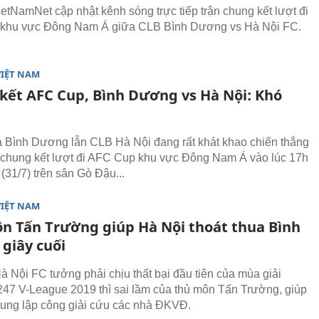
ietNamNet cập nhật kênh sóng trực tiếp trận chung kết lượt đi
khu vực Đông Nam Á giữa CLB Bình Dương vs Hà Nội FC.
VIỆT NAM
kết AFC Cup, Bình Dương vs Hà Nội: Khó
ả Bình Dương lẫn CLB Hà Nội đang rất khát khao chiến thắng
n chung kết lượt đi AFC Cup khu vực Đông Nam Á vào lúc 17h
(31/7) trên sân Gò Đậu...
VIỆT NAM
n Tấn Trường giúp Hà Nội thoát thua Bình
giây cuối
à Nội FC tưởng phải chịu thất bại đầu tiên của mùa giải
47 V-League 2019 thì sai lầm của thủ môn Tấn Trường, giúp
ng lập công giải cứu các nhà ĐKVĐ.