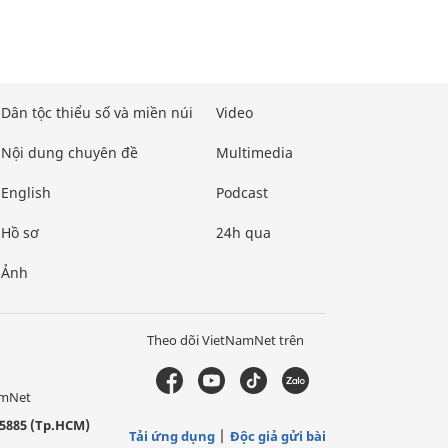
Dân tộc thiểu số và miền núi
Video
Nội dung chuyên đề
Multimedia
English
Podcast
Hồ sơ
24h qua
Ảnh
Theo dõi VietNamNet trên
amNet
5885 (Tp.HCM)
Tải ứng dụng
Độc giả gửi bài