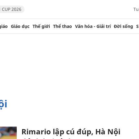
 CUP 2026
Tu
giáo
Giáo dục
Thế giới
Thể thao
Văn hóa - Giải trí
Đời sống
S
ội
Rimario lập cú đúp, Hà Nội