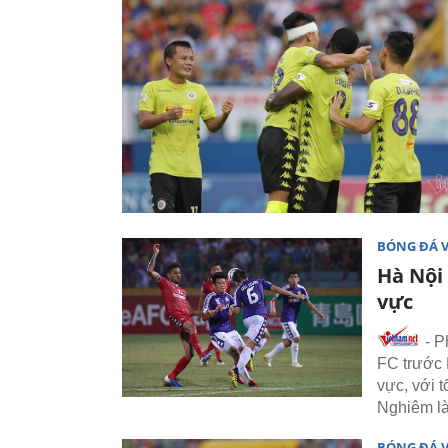
BÓNG ĐÁ 
Hà Nội
vực
- P
FC trước 
vực, với t
Nghiêm là
BÓNG ĐÁ 