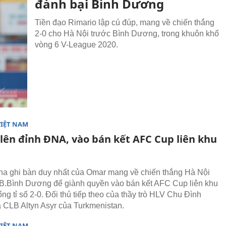
đánh bại Bình Dương
Tiền đạo Rimario lập cú đúp, mang về chiến thắng
2-0 cho Hà Nội trước Bình Dương, trong khuôn khổ
vòng 6 V-League 2020.
VIỆT NAM
 lên đỉnh ĐNA, vào bán kết AFC Cup liên khu
ha ghi bàn duy nhất của Omar mang về chiến thắng Hà Nội
B.Bình Dương để giành quyền vào bán kết AFC Cup liên khu
ổng tỉ số 2-0. Đối thủ tiếp theo của thầy trò HLV Chu Đình
 CLB Altyn Asyr của Turkmenistan.
VIỆT NAM