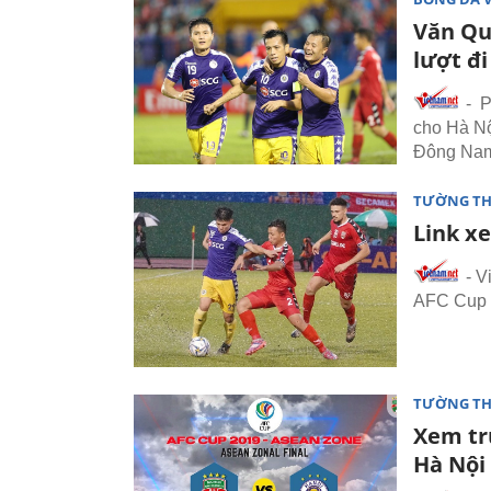
Văn Qu
lượt đ
- P
cho Hà Nộ
Đông Nam
TƯỜNG TH
Link x
- V
AFC Cup 
TƯỜNG TH
Xem tr
Hà Nội