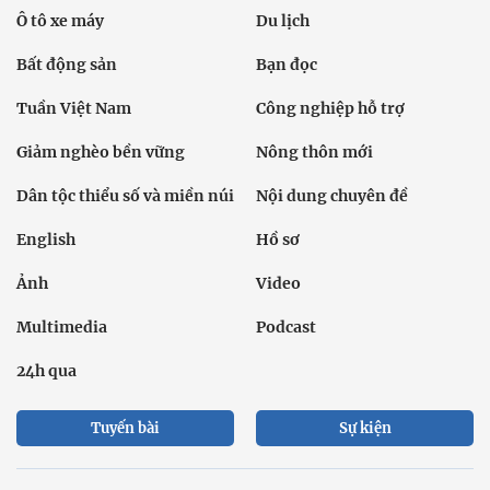
Ô tô xe máy
Du lịch
Bất động sản
Bạn đọc
Tuần Việt Nam
Công nghiệp hỗ trợ
Giảm nghèo bền vững
Nông thôn mới
Dân tộc thiểu số và miền núi
Nội dung chuyên đề
English
Hồ sơ
Ảnh
Video
Multimedia
Podcast
24h qua
Tuyến bài
Sự kiện