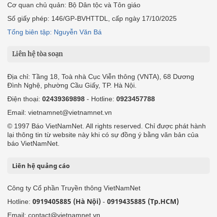
Cơ quan chủ quản: Bộ Dân tộc và Tôn giáo
Số giấy phép: 146/GP-BVHTTDL, cấp ngày 17/10/2025
Tổng biên tập: Nguyễn Văn Bá
Liên hệ tòa soạn
Địa chỉ: Tầng 18, Toà nhà Cục Viễn thông (VNTA), 68 Dương
Đình Nghệ, phường Cầu Giấy, TP. Hà Nội.
Điện thoại:
02439369898
- Hotline:
0923457788
Email: vietnamnet@vietnamnet.vn
© 1997 Báo VietNamNet. All rights reserved. Chỉ được phát hành
lại thông tin từ website này khi có sự đồng ý bằng văn bản của
báo VietNamNet.
Liên hệ quảng cáo
Công ty Cổ phần Truyền thông VietNamNet
0919405885 (Hà Nội)
0919435885 (Tp.HCM)
Hotline:
-
Email: contact@vietnamnet.vn