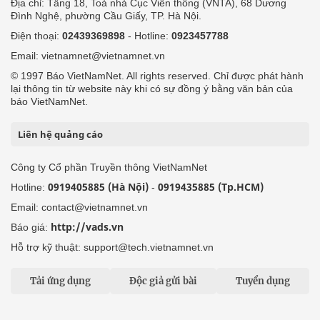
Địa chỉ: Tầng 18, Toà nhà Cục Viễn thông (VNTA), 68 Dương
Đình Nghệ, phường Cầu Giấy, TP. Hà Nội.
Điện thoại:
02439369898
- Hotline:
0923457788
Email: vietnamnet@vietnamnet.vn
© 1997 Báo VietNamNet. All rights reserved. Chỉ được phát hành
lại thông tin từ website này khi có sự đồng ý bằng văn bản của
báo VietNamNet.
Liên hệ quảng cáo
Công ty Cổ phần Truyền thông VietNamNet
0919405885 (Hà Nội)
0919435885 (Tp.HCM)
Hotline:
-
Email: contact@vietnamnet.vn
http://vads.vn
Báo giá:
Hỗ trợ kỹ thuật: support@tech.vietnamnet.vn
Tải ứng dụng
Độc giả gửi bài
Tuyển dụng