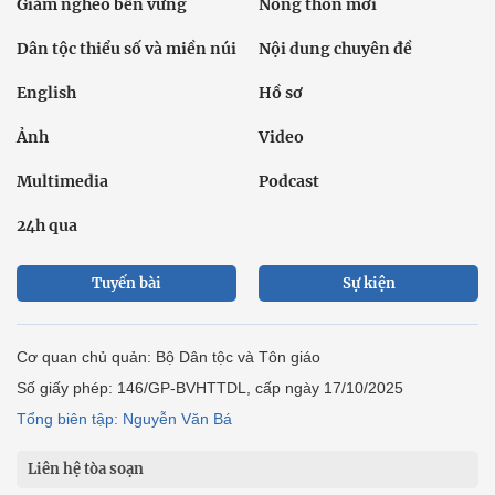
Giảm nghèo bền vững
Nông thôn mới
Dân tộc thiểu số và miền núi
Nội dung chuyên đề
English
Hồ sơ
Ảnh
Video
Multimedia
Podcast
24h qua
Tuyến bài
Sự kiện
Cơ quan chủ quản: Bộ Dân tộc và Tôn giáo
Số giấy phép: 146/GP-BVHTTDL, cấp ngày 17/10/2025
Tổng biên tập: Nguyễn Văn Bá
Liên hệ tòa soạn