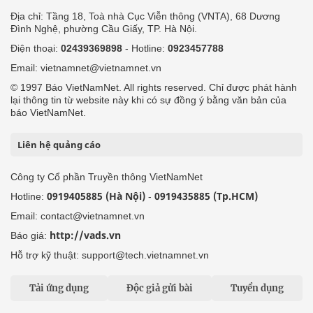
Địa chỉ: Tầng 18, Toà nhà Cục Viễn thông (VNTA), 68 Dương
Đình Nghệ, phường Cầu Giấy, TP. Hà Nội.
Điện thoại:
02439369898
- Hotline:
0923457788
Email: vietnamnet@vietnamnet.vn
© 1997 Báo VietNamNet. All rights reserved. Chỉ được phát hành
lại thông tin từ website này khi có sự đồng ý bằng văn bản của
báo VietNamNet.
Liên hệ quảng cáo
Công ty Cổ phần Truyền thông VietNamNet
0919405885 (Hà Nội)
0919435885 (Tp.HCM)
Hotline:
-
Email: contact@vietnamnet.vn
http://vads.vn
Báo giá:
Hỗ trợ kỹ thuật: support@tech.vietnamnet.vn
Tải ứng dụng
Độc giả gửi bài
Tuyển dụng