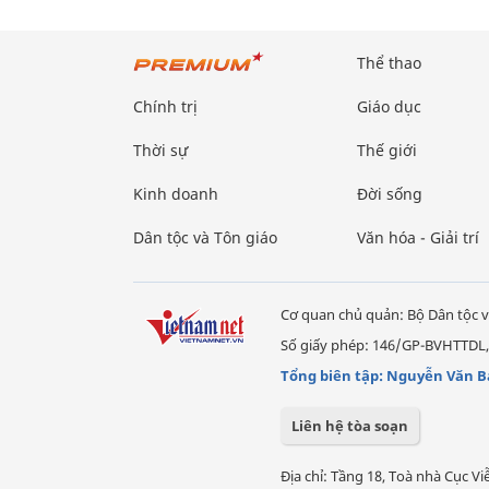
Thể thao
Chính trị
Giáo dục
Thời sự
Thế giới
Kinh doanh
Đời sống
Dân tộc và Tôn giáo
Văn hóa - Giải trí
Cơ quan chủ quản: Bộ Dân tộc v
Số giấy phép: 146/GP-BVHTTDL,
Tổng biên tập: Nguyễn Văn B
Liên hệ tòa soạn
Địa chỉ: Tầng 18, Toà nhà Cục 