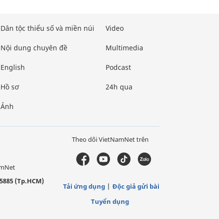
Dân tộc thiểu số và miền núi
Video
Nội dung chuyên đề
Multimedia
English
Podcast
Hồ sơ
24h qua
Ảnh
Theo dõi VietNamNet trên
amNet
5885 (Tp.HCM)
Tải ứng dụng
Độc giả gửi bài
Tuyển dụng