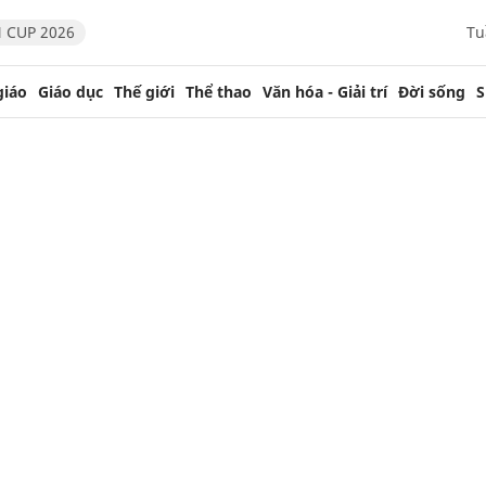
 CUP 2026
Tu
giáo
Giáo dục
Thế giới
Thể thao
Văn hóa - Giải trí
Đời sống
S